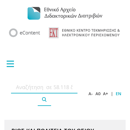
A-
A0
A+
|
EN