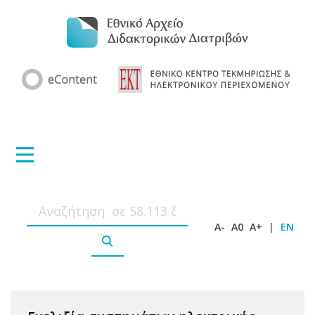
A-
A0
A+
|
EN