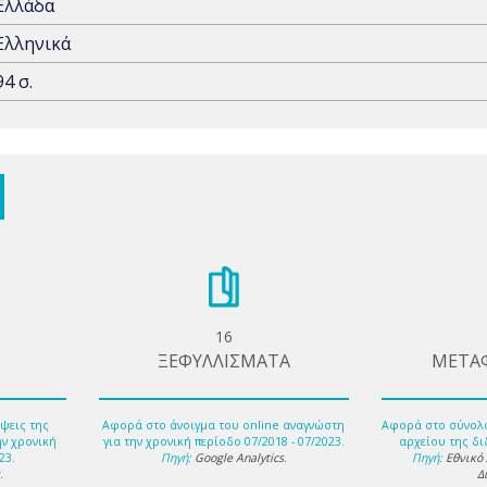
Ελλάδα
Ελληνικά
94 σ.
16
ΞΕΦΥΛΛΙΣΜΑΤΑ
ΜΕΤΑ
ψεις της
Αφορά στο άνοιγμα του online αναγνώστη
Αφορά στο σύνολ
ην χρονική
για την χρονική περίοδο 07/2018 - 07/2023.
αρχείου της δι
23.
Πηγή:
Google Analytics
.
Πηγή:
Εθνικό
s
.
Δ