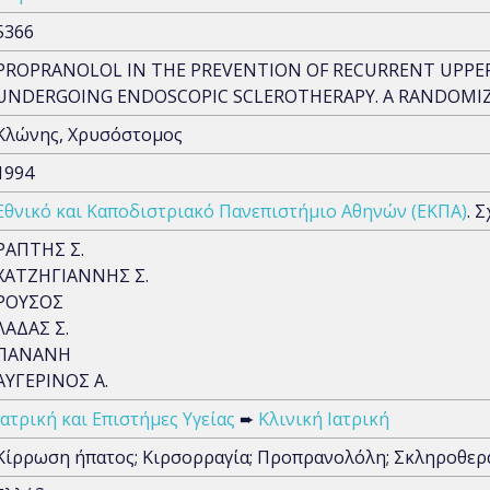
5366
PROPRANOLOL IN THE PREVENTION OF RECURRENT UPPER
UNDERGOING ENDOSCOPIC SCLEROTHERAPY. A RANDOMI
Κλώνης, Χρυσόστομος
1994
Εθνικό και Καποδιστριακό Πανεπιστήμιο Αθηνών (ΕΚΠΑ)
. 
ΡΑΠΤΗΣ Σ.
ΧΑΤΖΗΓΙΑΝΝΗΣ Σ.
ΡΟΥΣΟΣ
ΛΑΔΑΣ Σ.
ΠΑΝΑΝΗ
ΑΥΓΕΡΙΝΟΣ Α.
Ιατρική και Επιστήμες Υγείας
➨
Κλινική Ιατρική
Κίρρωση ήπατος; Κιρσορραγία; Προπρανολόλη; Σκληροθε