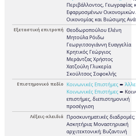
Περιβάλλοντος, Γεωγραφίας 
Εφαρμοσμένων Οικονομικών.
Οικονομίας και Βιώσιμης Ανα
Εξεταστική επιτροπή
Θεοδωροπούλου Ελένη
Μητούλα Ρόιδω
Γεωργιτσογιάννη Ευαγγελία
Κρητικός Γεώργιος
Μεράντζας Χρήστος
Χατζούλη Γλυκερία
Σκούλτσος Σοφοκλής
Επιστημονικό πεδίο
Κοινωνικές Επιστήμες
➨
Άλλε
Κοινωνικές Επιστήμες
➨ Κοιν
επιστήμες, διεπιστημονική
προσέγγιση
Λέξεις-κλειδιά
Προσκυνηματικές διαδρομές;
Ασκητήρια; Μοναστηριακή
αρχιτεκτονική; Βυζαντινή