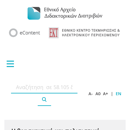
A-
A0
A+
|
EN