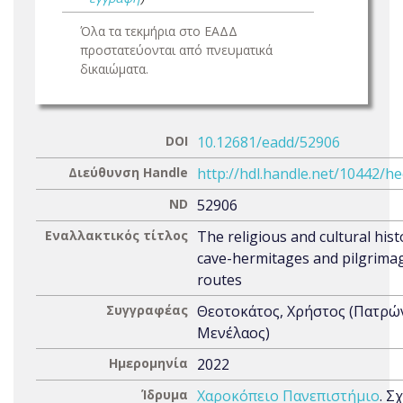
Όλα τα τεκμήρια στο ΕΑΔΔ
προστατεύονται από πνευματικά
δικαιώματα.
DOI
10.12681/eadd/52906
Διεύθυνση Handle
http://hdl.handle.net/10442/h
ND
52906
Εναλλακτικός τίτλος
The religious and cultural hist
cave-hermitages and pilgrima
routes
Συγγραφέας
Θεοτοκάτος, Χρήστος (Πατρώ
Μενέλαος)
Ημερομηνία
2022
Ίδρυμα
Χαροκόπειο Πανεπιστήμιο
. Σ