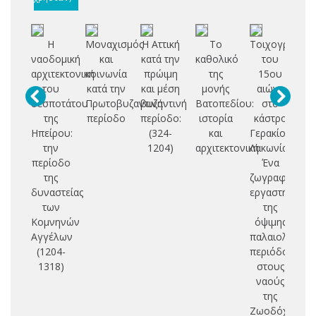
Η
Μοναχισμός
Η Αττική
Το
Τοιχογραφίες
ναοδομική
και
κατά την
καθολικό
του
α
αρχιτεκτονική
κοινωνία
πρώιμη
της
15ου
αι
του
κατά την
και μέση
μονής
αιώνα
οχ
δεσποτάτου
Πρωτοβυζαντινή
βυζαντινή
Βατοπεδίου:
στο
της
περίοδο
περίοδο:
ιστορία
κάστρο
Ηπείρου:
(324-
και
Γερακίου
την
1204)
αρχιτεκτονική
Λακωνίας:
περίοδο
Ένα
της
ζωγραφικό
δυναστείας
εργαστήριο
των
της
Κομνηνών
όψιμης
Αγγέλων
παλαιολόγεια
(1204-
περιόδου
1318)
στους
ναούς
της
Ζωοδόχου