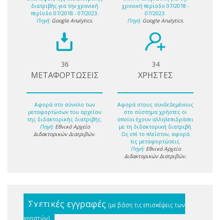
διατριβής για την χρονική
χρονική περίοδο 07/2018 -
περίοδο 07/2018 - 07/2023.
07/2023.
Πηγή:
Google Analytics
.
Πηγή:
Google Analytics
.
36
34
ΜΕΤΑΦΟΡΤΩΣΕΙΣ
ΧΡΗΣΤΕΣ
Αφορά στο σύνολο των
Αφορά στους συνδεδεμένους
μεταφορτώσων του αρχείου
στο σύστημα χρήστες οι
της διδακτορικής διατριβής.
οποίοι έχουν αλληλεπιδράσει
Πηγή:
Εθνικό Αρχείο
με τη διδακτορική διατριβή.
Διδακτορικών Διατριβών
.
Ως επί το πλείστον, αφορά
τις μεταφορτώσεις.
Πηγή:
Εθνικό Αρχείο
Διδακτορικών Διατριβών
.
Σχετικές εγγραφές
(με βάση τις επισκέψεις των
χρηστών)