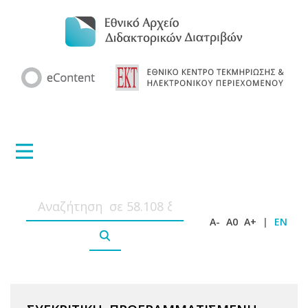
A-
A0
A+
|
EN