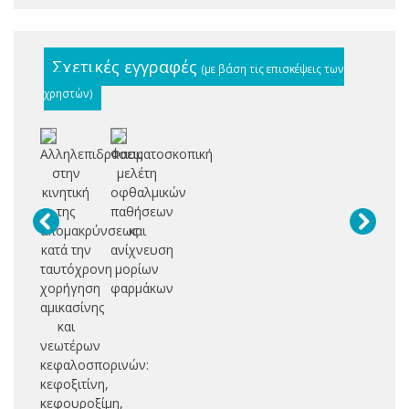
Σχετικές εγγραφές
(με βάση τις επισκέψεις των
χρηστών)
Αλληλεπιδράσεις
Φασματοσκοπική
στην
μελέτη
κινητική
οφθαλμικών
της
παθήσεων
απομακρύνσεως
και
κατά την
ανίχνευση
ταυτόχρονη
μορίων
χορήγηση
φαρμάκων
αμικασίνης
και
νεωτέρων
κεφαλοσπορινών:
κεφοξιτίνη,
κεφουροξίμη,