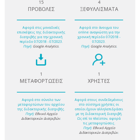
15
4
ΠΡΟΒΟΛΕΣ
ΞΕΦΥΛΛΙΣΜΑΤΑ
Αφορά στις μοναδικές
Αφορά στο άνοιγμα του
επισκέψεις της διδακτορικής
online αναγνώστη για την
διατριβής για την χρονική
χρονική περίοδο 07/2018 -
περίοδο 07/2018 - 07/2023.
07/2023.
Πηγή:
Google Analytics
.
Πηγή:
Google Analytics
.
1
1
ΜΕΤΑΦΟΡΤΩΣΕΙΣ
ΧΡΗΣΤΕΣ
Αφορά στο σύνολο των
Αφορά στους συνδεδεμένους
μεταφορτώσων του αρχείου
στο σύστημα χρήστες οι
της διδακτορικής διατριβής.
οποίοι έχουν αλληλεπιδράσει
Πηγή:
Εθνικό Αρχείο
με τη διδακτορική διατριβή.
Διδακτορικών Διατριβών
.
Ως επί το πλείστον, αφορά
τις μεταφορτώσεις.
Πηγή:
Εθνικό Αρχείο
Διδακτορικών Διατριβών
.