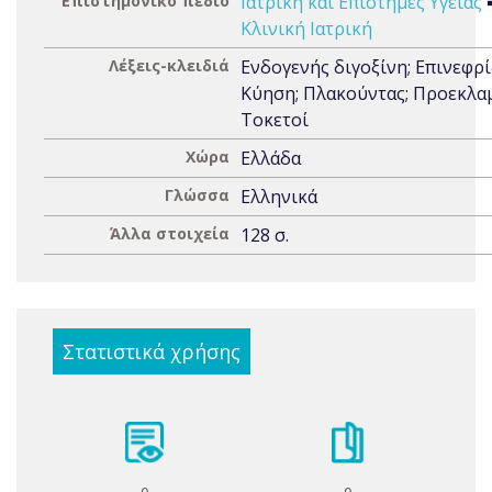
Επιστημονικό πεδίο
Ιατρική και Επιστήμες Υγείας
Κλινική Ιατρική
Λέξεις-κλειδιά
Ενδογενής διγοξίνη; Επινεφρί
Κύηση; Πλακούντας; Προεκλα
Τοκετοί
Χώρα
Ελλάδα
Γλώσσα
Ελληνικά
Άλλα στοιχεία
128 σ.
Στατιστικά χρήσης