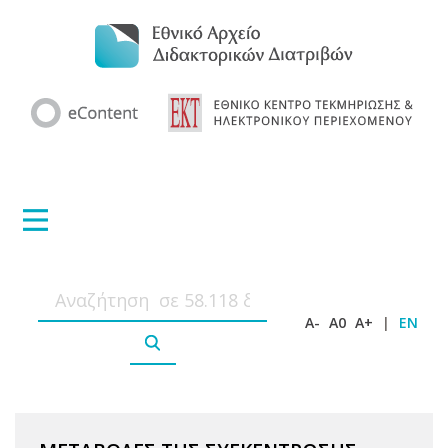
A-
A0
A+
|
EN