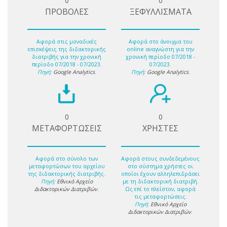
0
0
ΠΡΟΒΟΛΕΣ
ΞΕΦΥΛΛΙΣΜΑΤΑ
Αφορά στις μοναδικές
Αφορά στο άνοιγμα του
επισκέψεις της διδακτορικής
online αναγνώστη για την
διατριβής για την χρονική
χρονική περίοδο 07/2018 -
περίοδο 07/2018 - 07/2023.
07/2023.
Πηγή:
Google Analytics
.
Πηγή:
Google Analytics
.
0
0
ΜΕΤΑΦΟΡΤΩΣΕΙΣ
ΧΡΗΣΤΕΣ
Αφορά στο σύνολο των
Αφορά στους συνδεδεμένους
μεταφορτώσων του αρχείου
στο σύστημα χρήστες οι
της διδακτορικής διατριβής.
οποίοι έχουν αλληλεπιδράσει
Πηγή:
Εθνικό Αρχείο
με τη διδακτορική διατριβή.
Διδακτορικών Διατριβών
.
Ως επί το πλείστον, αφορά
τις μεταφορτώσεις.
Πηγή:
Εθνικό Αρχείο
Διδακτορικών Διατριβών
.