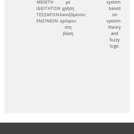
ΜΕΛΕΤΗ
με
systems
ΙΔΙΟΤΗΤΩΝ
χρήση
based
βε
ΤΕΣΣΑΡΩΝ
λικνιζόμενου
on
ΕΝΖΥΜΩΝ
ορόφου
systems
σ
στη
theory
βάση
and
fuzzy
μ
logic
αν
φό
συ
εφ
δυ
σ