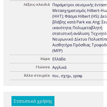
Λέξεις-κλειδιά
Παράμετροι σεισμικής ένταση
Μετασχηματισμός Hilbert-Hu
(HHT); Φάσμα Hilbert (HS); Δε
βλάβης κατά Park και Ang; Σε
ικανότητα; Πολυμεταβλητή
στατιστική ανάλυση; Τεχνητό
Νευρωνικό Δίκτυο Πολυεπίπ
Αισθητήρα Πρόσθιας Τροφοδ
(ΜFP)
Χώρα
Ελλάδα
Γλώσσα
Αγγλικά
Άλλα στοιχεία
πιν., σχημ., γραφ.
Στατιστικά χρήσης