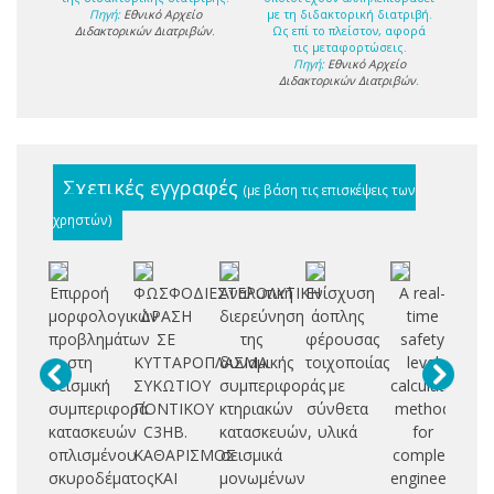
Πηγή:
Εθνικό Αρχείο
με τη διδακτορική διατριβή.
Διδακτορικών Διατριβών
.
Ως επί το πλείστον, αφορά
τις μεταφορτώσεις.
Πηγή:
Εθνικό Αρχείο
Διδακτορικών Διατριβών
.
Σχετικές εγγραφές
(με βάση τις επισκέψεις των
χρηστών)
Επιρροή
ΦΩΣΦΟΔΙΕΣΤΕΡΟΛΥΤΙΚΗ
Αναλυτική
Ενίσχυση
A real-
Εν
μορφολογικών
ΔΡΑΣΗ
διερεύνηση
άοπλης
time
μ
προβλημάτων
ΣΕ
της
φέρουσας
safety
στη
ΚΥΤΤΑΡΟΠΛΑΣΜΑ
δυναμικής
τοιχοποιίας
level
συ
σεισμική
ΣΥΚΩΤΙΟΥ
συμπεριφοράς
με
calculation
ό
συμπεριφορά
ΠΟΝΤΙΚΟΥ
κτηριακών
σύνθετα
method
στ
κατασκευών
C3HB.
κατασκευών,
υλικά
for
οπλισμένου
ΚΑΘΑΡΙΣΜΟΣ
σεισμικά
complex
οπ
σκυροδέματος
ΚΑΙ
μονωμένων
engineering
σ