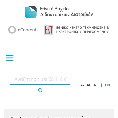
A-
A0
A+
|
EN