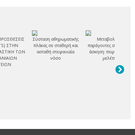
ΠΡΟΣΘΕΣΕΙΣ
Σύσταση αθηρωματικής
Μεταβολικοί
TS) ΣΤΗΝ
πλάκας σε σταθερή και
παράγοντες στη μυϊκή
ΑΣΤΙΚΗ ΤΩΝ
ασταθή στεφανιαία
άσκηση: πειραματική
ΑΝΙΑΙΩΝ
νόσο
μελέτη
ΓΕΙΩΝ