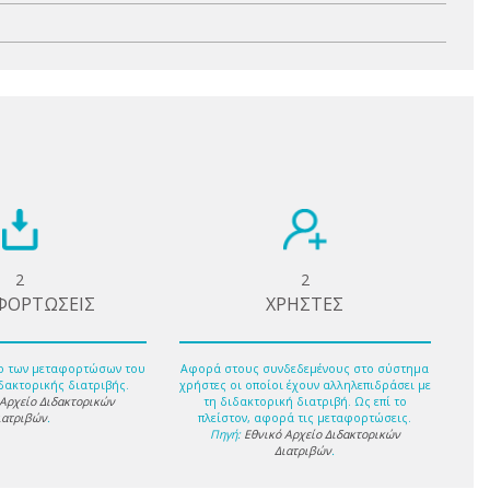
2
2
ΦΟΡΤΩΣΕΙΣ
ΧΡΗΣΤΕΣ
ο των μεταφορτώσων του
Αφορά στους συνδεδεμένους στο σύστημα
δακτορικής διατριβής.
χρήστες οι οποίοι έχουν αλληλεπιδράσει με
 Αρχείο Διδακτορικών
τη διδακτορική διατριβή. Ως επί το
ιατριβών
.
πλείστον, αφορά τις μεταφορτώσεις.
Πηγή:
Εθνικό Αρχείο Διδακτορικών
Διατριβών
.