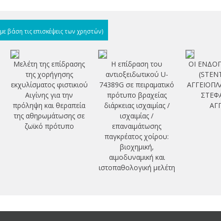
(με βάση τις επισκέψεις των χρηστών)
Μελέτη της επίδρασης
Η επίδραση του
ΟΙ ΕΝΔΟ
της χορήγησης
αντιοξειδωτικού U-
(STEN
εκχυλίσματος φιστικιού
74389G σε πειραματικό
ΑΓΓΕΙΟΠΛ
Αιγίνης για την
πρότυπο βραχείας
ΣΤΕΦ
πρόληψη και θεραπεία
διάρκειας ισχαιμίας /
ΑΓ
της αθηρωμάτωσης σε
ισχαιμίας /
ζωϊκό πρότυπο
επαναιμάτωσης
παγκρέατος χοίρου:
βιοχημική,
αιμοδυναμική και
ιστοπαθολογική μελέτη