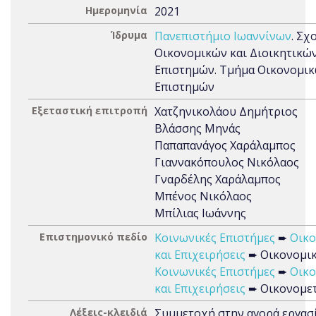
Ημερομηνία
2021
Ίδρυμα
Πανεπιστήμιο Ιωαννίνων
. Σχ
Οικονομικών και Διοικητικώ
Επιστημών. Τμήμα Οικονομι
Επιστημών
Εξεταστική επιτροπή
Χατζηνικολάου Δημήτριος
Βλάσσης Μηνάς
Παπαπανάγος Χαράλαμπος
Γιαννακόπουλος Νικόλαος
Γναρδέλης Χαράλαμπος
Μπένος Νικόλαος
Μπίλιας Ιωάννης
Επιστημονικό πεδίο
Κοινωνικές Επιστήμες
➨
Οικο
και Επιχειρήσεις
➨ Οικονομι
Κοινωνικές Επιστήμες
➨
Οικο
και Επιχειρήσεις
➨ Οικονομε
Λέξεις-κλειδιά
Συμμετοχή στην αγορά εργασί