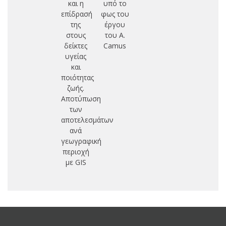
και η
υπό το
επίδρασή
φως του
της
έργου
στους
του A.
δείκτες
Camus
υγείας
και
ποιότητας
ζωής.
Αποτύπωση
των
αποτελεσμάτων
ανά
γεωγραφική
περιοχή
με GIS