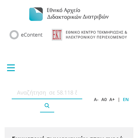
A-
A0
A+
|
EN