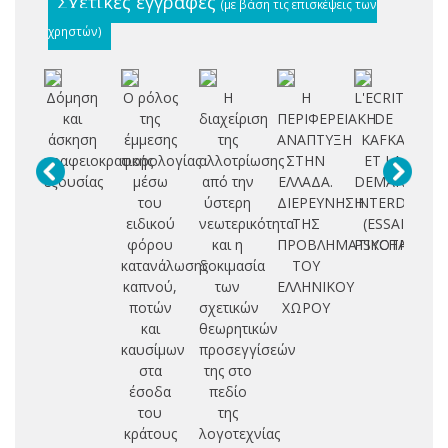
Σχετικές εγγραφές
(με βάση τις επισκέψεις των
χρηστών)
Δόμηση
Ο ρόλος
Η
Η
L'ECRITURE
και
της
διαχείριση
ΠΕΡΙΦΕΡΕΙΑΚΗ
DE
μά
άσκηση
έμμεσης
της
ΑΝΑΠΤΥΞΗ
KAFKA
γραφειοκρατικής
φορολογίας
αλλοτρίωσης
ΣΤΗΝ
ET LA
ψη
εξουσίας
μέσω
από την
ΕΛΛΑΔΑ.
DEMANDE
με
του
ύστερη
ΔΙΕΡΕΥΝΗΣΗ
INTERDITE.
ειδικού
νεωτερικότητα
ΤΗΣ
(ESSAI
φόρου
και η
ΠΡΟΒΛΗΜΑΤΙΚΟΤΗΤΑΣ
PSYCHANALYT
δη
κατανάλωσης
δοκιμασία
ΤΟΥ
ορ
καπνού,
των
ΕΛΛΗΝΙΚΟΥ
ποτών
σχετικών
ΧΩΡΟΥ
Ελ
και
θεωρητικών
Τρ
καυσίμων
προσεγγίσεών
Εκ
στα
της στο
έσοδα
πεδίο
του
της
κράτους
λογοτεχνίας