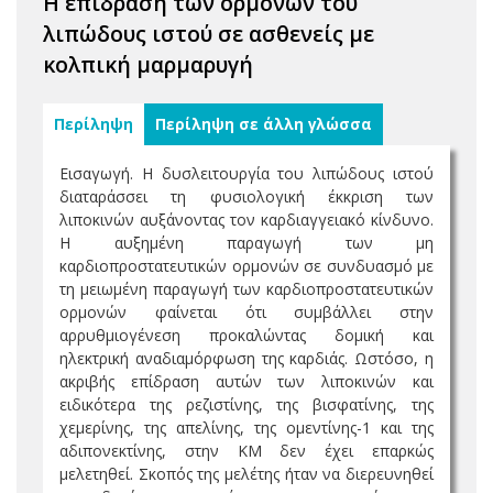
Η επίδραση των ορμονών του
λιπώδους ιστού σε ασθενείς με
κολπική μαρμαρυγή
Περίληψη
Περίληψη σε άλλη γλώσσα
Εισαγωγή. Η δυσλειτουργία του λιπώδους ιστού
διαταράσσει τη φυσιολογική έκκριση των
λιποκινών αυξάνοντας τον καρδιαγγειακό κίνδυνο.
Η αυξημένη παραγωγή των μη
καρδιοπροστατευτικών ορμονών σε συνδυασμό με
τη μειωμένη παραγωγή των καρδιοπροστατευτικών
ορμονών φαίνεται ότι συμβάλλει στην
αρρυθμιογένεση προκαλώντας δομική και
ηλεκτρική αναδιαμόρφωση της καρδιάς. Ωστόσο, η
ακριβής επίδραση αυτών των λιποκινών και
ειδικότερα της ρεζιστίνης, της βισφατίνης, της
χεμερίνης, της απελίνης, της ομεντίνης-1 και της
αδιπονεκτίνης, στην ΚΜ δεν έχει επαρκώς
μελετηθεί. Σκοπός της μελέτης ήταν να διερευνηθεί