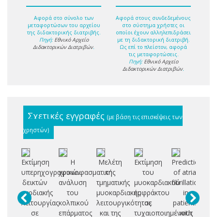
Αφορά στο σύνολο των
Αφορά στους συνδεδεμένους
μεταφορτώσων του αρχείου
στο σύστημα χρήστες οι
της διδακτορικής διατριβής.
οποίοι έχουν αλληλεπιδράσει
Πηγή:
Εθνικό Αρχείο
με τη διδακτορική διατριβή.
Διδακτορικών Διατριβών
.
Ως επί το πλείστον, αφορά
τις μεταφορτώσεις.
Πηγή:
Εθνικό Αρχείο
Διδακτορικών Διατριβών
.
Σχετικές εγγραφές
(με βάση τις επισκέψεις των
χρηστών)
Εκτίμηση
Η
Μελέτη
Εκτίμηση
Prediction
υπερηχογραφικών
χρονοφασματική
της
του
of atrial
φ
δεικτών
ανάλυση
τμηματικής
μυοκαρδιακού
fibrillation
ι
καρδιακής
του
μυοκαρδιακής
εμφράκτου
in
λειτουργίας
κολπικού
λειτουργικότητας
σε
patients
κο
σε
επάρματος
και της
τυχαιοποιημένους
with
μα