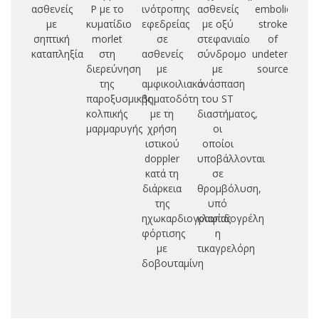
ασθενείς
P με το
ινότροπης
ασθενείς
embolic
μ
με
κυματίδιο
εφεδρείας
με οξύ
stroke
σηπτική
morlet
σε
στεφανιαίο
of
συ
καταπληξία
στη
ασθενείς
σύνδρομο
undetermined
επ
διερεύνηση
με
με
source
ο
της
αμφικοιλιακό
ανάσπαση
παροξυσμικής
βηματοδότη
του ST
ε
κολπικής
με τη
διαστήματος,
σ
μαρμαρυγής
χρήση
οι
κα
ιστικού
οποίοι
ρ
doppler
υποβάλλονται
κατά τη
σε
μα
διάρκεια
θρομβόλυση,
π
της
υπό
ηχωκαρδιογραφίας
κλοπιδογρέλη
αν
φόρτισης
η
α
με
τικαγρελόρη
δοβουταμίνη
κ
μ