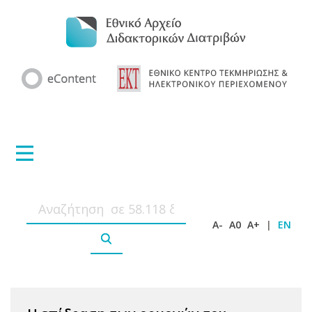
A-
A0
A+
|
EN