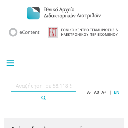
A-
A0
A+
|
EN