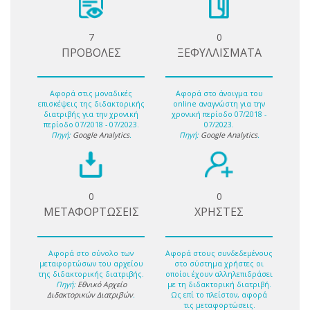
7
0
ΠΡΟΒΟΛΕΣ
ΞΕΦΥΛΛΙΣΜΑΤΑ
Αφορά στις μοναδικές
Αφορά στο άνοιγμα του
επισκέψεις της διδακτορικής
online αναγνώστη για την
διατριβής για την χρονική
χρονική περίοδο 07/2018 -
περίοδο 07/2018 - 07/2023.
07/2023.
Πηγή:
Google Analytics
.
Πηγή:
Google Analytics
.
0
0
ΜΕΤΑΦΟΡΤΩΣΕΙΣ
ΧΡΗΣΤΕΣ
Αφορά στο σύνολο των
Αφορά στους συνδεδεμένους
μεταφορτώσων του αρχείου
στο σύστημα χρήστες οι
της διδακτορικής διατριβής.
οποίοι έχουν αλληλεπιδράσει
Πηγή:
Εθνικό Αρχείο
με τη διδακτορική διατριβή.
Διδακτορικών Διατριβών
.
Ως επί το πλείστον, αφορά
τις μεταφορτώσεις.