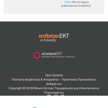
Πηγή:
Εθνικό Αρχείο
Διδακτορικών Διατριβών
.