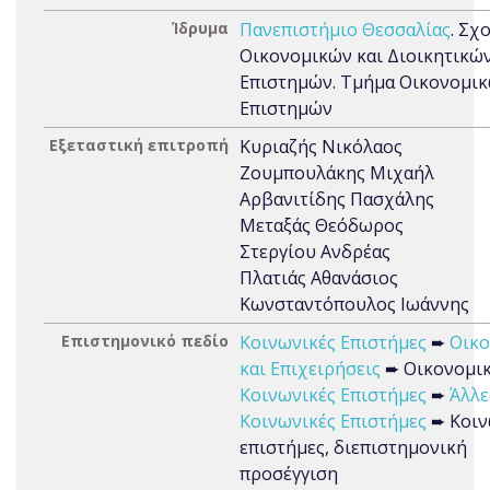
Ίδρυμα
Πανεπιστήμιο Θεσσαλίας
. Σχ
Οικονομικών και Διοικητικώ
Επιστημών. Τμήμα Οικονομι
Επιστημών
Εξεταστική επιτροπή
Κυριαζής Νικόλαος
Ζουμπουλάκης Μιχαήλ
Αρβανιτίδης Πασχάλης
Μεταξάς Θεόδωρος
Στεργίου Ανδρέας
Πλατιάς Αθανάσιος
Κωνσταντόπουλος Ιωάννης
Επιστημονικό πεδίο
Κοινωνικές Επιστήμες
➨
Οικο
και Επιχειρήσεις
➨ Οικονομι
Κοινωνικές Επιστήμες
➨
Άλλε
Κοινωνικές Επιστήμες
➨ Κοιν
επιστήμες, διεπιστημονική
προσέγγιση