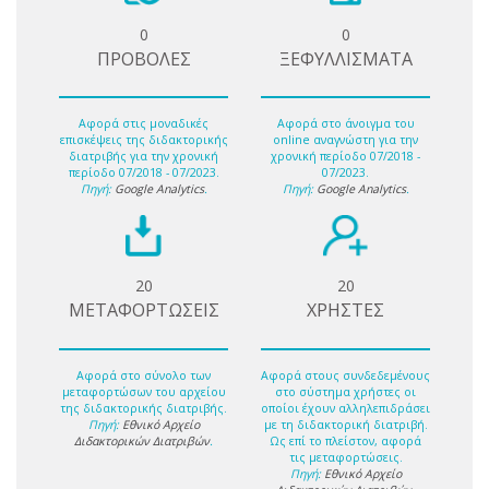
0
0
ΠΡΟΒΟΛΕΣ
ΞΕΦΥΛΛΙΣΜΑΤΑ
Αφορά στις μοναδικές
Αφορά στο άνοιγμα του
επισκέψεις της διδακτορικής
online αναγνώστη για την
διατριβής για την χρονική
χρονική περίοδο 07/2018 -
περίοδο 07/2018 - 07/2023.
07/2023.
Πηγή:
Google Analytics
.
Πηγή:
Google Analytics
.
20
20
ΜΕΤΑΦΟΡΤΩΣΕΙΣ
ΧΡΗΣΤΕΣ
Αφορά στο σύνολο των
Αφορά στους συνδεδεμένους
μεταφορτώσων του αρχείου
στο σύστημα χρήστες οι
της διδακτορικής διατριβής.
οποίοι έχουν αλληλεπιδράσει
Πηγή:
Εθνικό Αρχείο
με τη διδακτορική διατριβή.
Διδακτορικών Διατριβών
.
Ως επί το πλείστον, αφορά
τις μεταφορτώσεις.
Πηγή:
Εθνικό Αρχείο