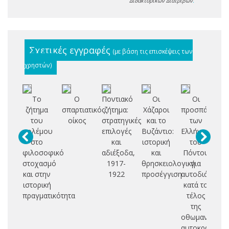
Διδακτορικών Διατριβών
.
Σχετικές εγγραφές
(με βάση τις επισκέψεις των
χρηστών)
Το
Ο
Ποντιακό
Οι
Οι
Ελ
ζήτημα
σπαρτιατικός
ζήτημα:
Χάζαροι
προσπάθειες
σ
του
οίκος
στρατηγικές
και το
των
(
πολέμου
επιλογές
Βυζάντιο:
Ελλήνων
20
στο
και
ιστορική
του
δι
φιλοσοφικό
αδιέξοδα,
και
Πόντου
σ
στοχασμό
1917-
θρησκειολογική
για
υ
και στην
1922
προσέγγιση
αυτοδιάθεση
π
ιστορική
κατά το
πραγματικότητα
τέλος
ελ
της
με
οθωμανικής
αυτοκρατορία
Α