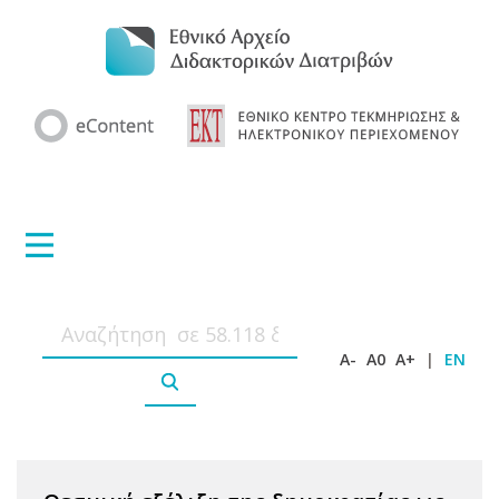
A-
A0
A+
|
EN