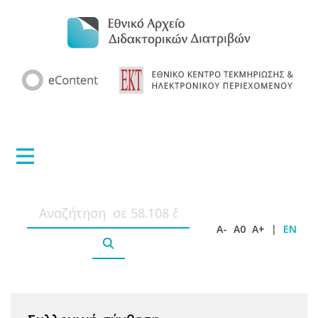
A-
A0
A+
|
EN