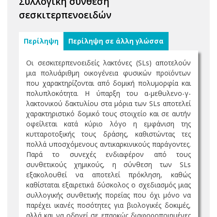
Συλλογική σύνθεση
σεσκιτερπενοειδών
Περίληψη
Περίληψη σε άλλη γλώσσα
Οι σεσκιτερπενοειδείς λακτόνες (SLs) αποτελούν
μια πολυάριθμη οικογένεια φυσικών προϊόντων
που χαρακτηρίζονται από δομική πολυμορφία και
πολυπλοκότητα. Η ύπαρξη του α-μεθυλενο-γ-
λακτονικού δακτυλίου στα μόρια των SLs αποτελεί
χαρακτηριστικό δομικό τους στοιχείο και σε αυτήν
οφείλεται κατά κύριο λόγο η εμφάνιση της
κυτταροτοξικής τους δράσης, καθιστώντας τες
πολλά υποσχόμενους αντικαρκινικούς παράγοντες.
Παρά το συνεχές ενδιαφέρον από τους
συνθετικούς χημικούς, η σύνθεση των SLs
εξακολουθεί να αποτελεί πρόκληση, καθώς
καθίσταται εξαιρετικά δύσκολος ο σχεδιασμός μιας
συλλογικής συνθετικής πορείας που όχι μόνο να
παρέχει ικανές ποσότητες για βιολογικές δοκιμές,
αλλά και να οδηγεί σε επαρκώς διαφοροποιημένες