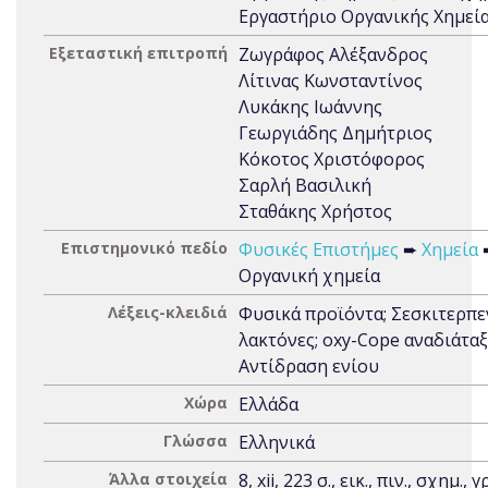
Εργαστήριο Οργανικής Χημεί
Εξεταστική επιτροπή
Ζωγράφος Αλέξανδρος
Λίτινας Κωνσταντίνος
Λυκάκης Ιωάννης
Γεωργιάδης Δημήτριος
Κόκοτος Χριστόφορος
Σαρλή Βασιλική
Σταθάκης Χρήστος
Επιστημονικό πεδίο
Φυσικές Επιστήμες
➨
Χημεία
Οργανική χημεία
Λέξεις-κλειδιά
Φυσικά προϊόντα; Σεσκιτερπε
λακτόνες; oxy-Cope αναδιάταξ
Αντίδραση ενίου
Χώρα
Ελλάδα
Γλώσσα
Ελληνικά
Άλλα στοιχεία
8, xii, 223 σ., εικ., πιν., σχημ., 