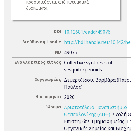
προστατεύονται από πνευματικά
δικαιώματα.
DOI
10.12681/eadd/49076
Διεύθυνση Handle
http://hdl.handle.net/10442/h
ND
49076
Εναλλακτικός τίτλος
Collective synthesis of
sesquiterpenoids
Συγγραφέας
Δεμερτζίδου, Βαρβάρα (Πατρ
Παύλος)
Ημερομηνία
2020
Ίδρυμα
Αριστοτέλειο Πανεπιστήμιο
Θεσσαλονίκης (ΑΠΘ)
. Σχολή 
Επιστημών. Τμήμα Χημείας. Τ
Οργανικής Χημείας και Βιοχημ