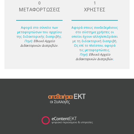
0
1
ΜΕΤΑΦΟΡΤΩΣΕΙΣ
ΧΡΗΣΤΕΣ
Αφορά στο σύνολο των
Αφορά στους συνδεδεμένους
μεταφορτώσων του αρχείου
στο σύστημα χρήστες οι
της διδακτορικής διατριβής.
οποίοι έχουν αλληλεπιδράσει
Πηγή:
Εθνικό Αρχείο
με τη διδακτορική διατριβή.
Διδακτορικών Διατριβών
.
Ως επί το πλείστον, αφορά
τις μεταφορτώσεις.
Πηγή:
Εθνικό Αρχείο
Διδακτορικών Διατριβών
.