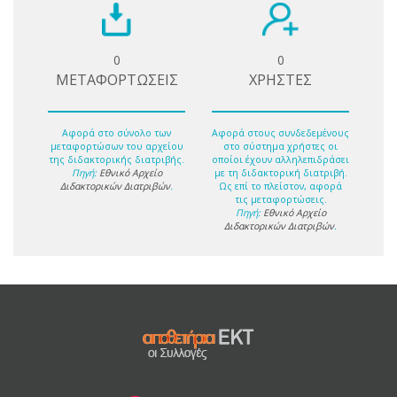
0
0
ΜΕΤΑΦΟΡΤΩΣΕΙΣ
ΧΡΗΣΤΕΣ
Αφορά στο σύνολο των
Αφορά στους συνδεδεμένους
μεταφορτώσων του αρχείου
στο σύστημα χρήστες οι
της διδακτορικής διατριβής.
οποίοι έχουν αλληλεπιδράσει
Πηγή:
Εθνικό Αρχείο
με τη διδακτορική διατριβή.
Διδακτορικών Διατριβών
.
Ως επί το πλείστον, αφορά
τις μεταφορτώσεις.
Πηγή:
Εθνικό Αρχείο
Διδακτορικών Διατριβών
.