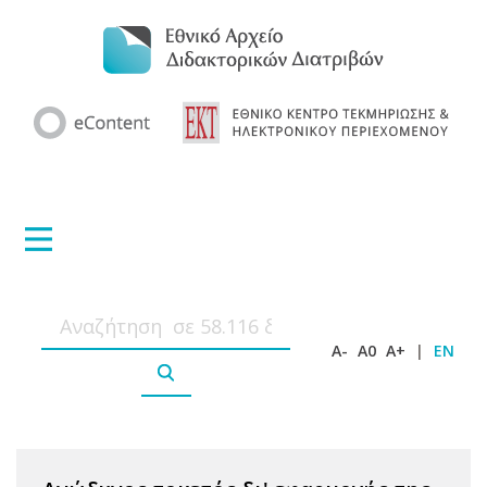
A-
A0
A+
|
EN