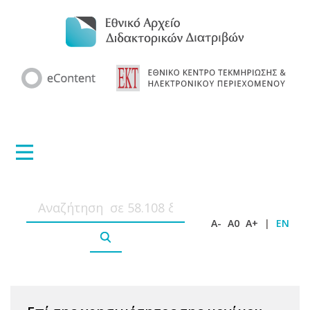
A-
A0
A+
|
EN