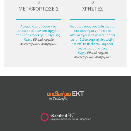
0
0
ΜΕΤΑΦΟΡΤΩΣΕΙΣ
ΧΡΗΣΤΕΣ
Αφορά στο σύνολο των
Αφορά στους συνδεδεμένους
μεταφορτώσων του αρχείου
στο σύστημα χρήστες οι
της διδακτορικής διατριβής.
οποίοι έχουν αλληλεπιδράσει
Πηγή:
Εθνικό Αρχείο
με τη διδακτορική διατριβή.
Διδακτορικών Διατριβών
.
Ως επί το πλείστον, αφορά
τις μεταφορτώσεις.
Πηγή:
Εθνικό Αρχείο
Διδακτορικών Διατριβών
.