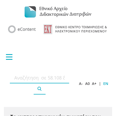
A-
A0
A+
|
EN