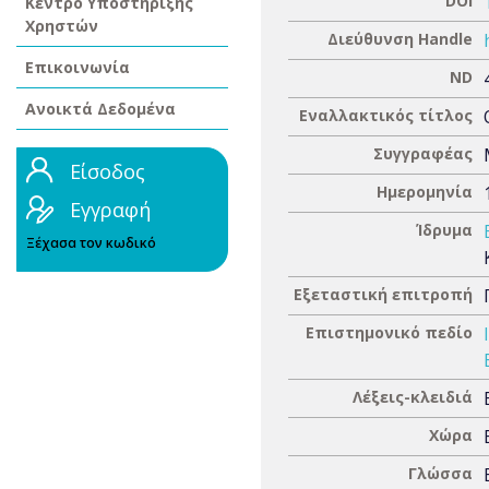
DOI
Κέντρο Υποστήριξης
Χρηστών
Διεύθυνση Handle
Επικοινωνία
ND
Ανοικτά Δεδομένα
Εναλλακτικός τίτλος
Συγγραφέας
Είσοδος
Ημερομηνία
Εγγραφή
Ίδρυμα
Ξέχασα τον κωδικό
Εξεταστική επιτροπή
Επιστημονικό πεδίο
Λέξεις-κλειδιά
Χώρα
Γλώσσα