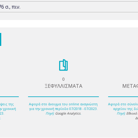
76 σ., πιν.
0
ΞΕΦΥΛΛΙΣΜΑΤΑ
ΜΕΤΑ
ψεις της
Αφορά στο άνοιγμα του online αναγνώστη
Αφορά στο σύνολ
ην χρονική
για την χρονική περίοδο 07/2018 - 07/2023.
αρχείου της δι
23.
Πηγή:
Google Analytics
.
Πηγή:
Εθνικό
s
.
Δ