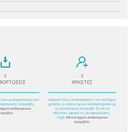
0
0
ΦΟΡΤΩΣΕΙΣ
ΧΡΗΣΤΕΣ
ο των μεταφορτώσων του
Αφορά στους συνδεδεμένους στο σύστημα
δακτορικής διατριβής.
χρήστες οι οποίοι έχουν αλληλεπιδράσει με
 Αρχείο Διδακτορικών
τη διδακτορική διατριβή. Ως επί το
ιατριβών
.
πλείστον, αφορά τις μεταφορτώσεις.
Πηγή:
Εθνικό Αρχείο Διδακτορικών
Διατριβών
.