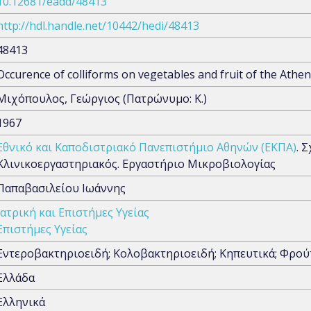
10.12681/eadd/48413
http://hdl.handle.net/10442/hedi/48413
48413
Occurence of colliforms on vegetables and fruit of the Athe
Μιχόπουλος, Γεώργιος (Πατρώνυμο: Κ.)
1967
Εθνικό και Καποδιστριακό Πανεπιστήμιο Αθηνών (ΕΚΠΑ)
. 
Κλινικοεργαστηριακός. Εργαστήριο Μικροβιολογίας
Παπαβασιλείου Ιωάννης
Ιατρική και Επιστήμες Υγείας
Επιστήμες Υγείας
Εντεροβακτηριοειδή; Κολοβακτηριοειδή; Κηπευτικά; Φρού
Ελλάδα
Ελληνικά