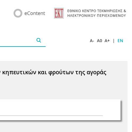
A-
A0
A+
|
EN
 κηπευτικών και φρούτων της αγοράς