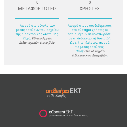
0
0
ΜΕΤΑΦΟΡΤΩΣΕΙΣ
ΧΡΗΣΤΕΣ
Αφορά στο σύνολο των
Αφορά στους συνδεδεμένους
μεταφορτώσων του αρχείου
στο σύστημα χρήστες οι
της διδακτορικής διατριβής.
οποίοι έχουν αλληλεπιδράσει
Πηγή:
Εθνικό Αρχείο
με τη διδακτορική διατριβή.
Διδακτορικών Διατριβών
.
Ως επί το πλείστον, αφορά
τις μεταφορτώσεις.
Πηγή:
Εθνικό Αρχείο
Διδακτορικών Διατριβών
.