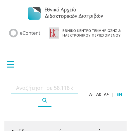
A-
A0
A+
|
EN