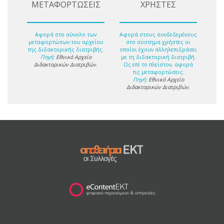
ΜΕΤΑΦΟΡΤΩΣΕΙΣ
ΧΡΗΣΤΕΣ
Αφορά στο σύνολο των
Αφορά στους συνδεδεμένους
μεταφορτώσων του αρχείου
στο σύστημα χρήστες οι
της διδακτορικής διατριβής.
οποίοι έχουν αλληλεπιδράσει
Πηγή:
Εθνικό Αρχείο
με τη διδακτορική διατριβή.
Διδακτορικών Διατριβών
.
Ως επί το πλείστον, αφορά
τις μεταφορτώσεις.
Πηγή:
Εθνικό Αρχείο
Διδακτορικών Διατριβών
.