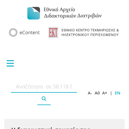
A-
A0
A+
|
EN