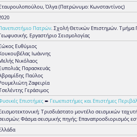
Σταυρουλοπούλου, Όλγα (Πατρώνυμο: Κωνσταντίνος)
2020
Πανεπιστήμιο Πατρών
. Σχολή Θετικών Επιστημών. Τμήμα 
Γεωφυσικής. Εργαστήριο Σεισμολογίας
Σώκος Ευθύμιος
Κουκουβέλας Ιωάννης
Μελής Νικόλαος
Ξυπολιάς Παρασκευάς
Αβραμίδης Παύλος
Ρουμελιώτη Ζαφειρία
Τσελέντης Γεράσιμος
Φυσικές Επιστήμες
➨
Γεωεπιστήμες και Επιστήμες Περιβά
Σεισμοτεκτονική; Τρισδιάστατο μοντέλο σεισμικών ταχυτή
σεισμών; Φάσμα σεισμικής πηγής; Επαναπροσδιορισμός εσ
Ελλάδα