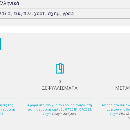
Ελληνικά
243 σ., εικ., πιν., χαρτ., σχημ., γραφ.
0
ΞΕΦΥΛΛΙΣΜΑΤΑ
ΜΕΤΑ
ψεις της
Αφορά στο άνοιγμα του online αναγνώστη
Αφορά στο σύνολ
ην χρονική
για την χρονική περίοδο 07/2018 - 07/2023.
αρχείου της δι
23.
Πηγή:
Google Analytics
.
Πηγή:
Εθνικό
s
.
Δ