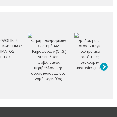
ΩΛΟΓΙΚΕΣ
Χρήση Γεωγραφικών
Η εμπλοκή της Ελλάδας
 ΚΑΡΣΤΙΚΟΥ
Συστημάτων
στον Β΄ παγκόσμιο
ΗΜΑΤΟΣ
Πληροφοριών (G.I.S.)
πόλεμο μέσα από
ΗΤΤΟΥ
για επίλυση
πρωτότυπες πηγές,
προβλημάτων
ντοκουμέντα και
περιβαλλοντικής
μαρτυρίες (1940-1941)
υδρογεωλογίας στο
νομό Κορινθίας