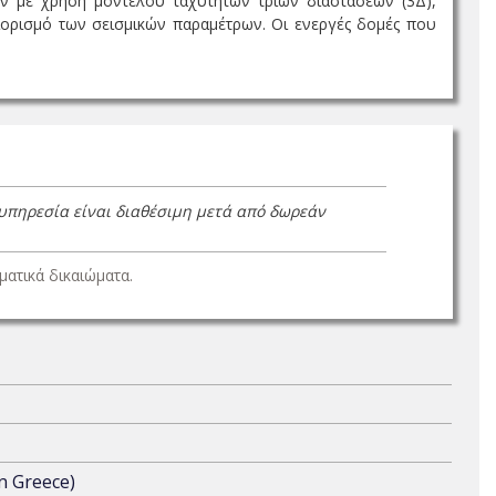
ν με χρήση μοντέλου ταχυτήτων τριών διαστάσεων (3Δ),
ιορισμό των σεισμικών παραμέτρων. Οι ενεργές δομές που
 υπηρεσία είναι διαθέσιμη μετά από δωρεάν
ατικά δικαιώματα.
n Greece)