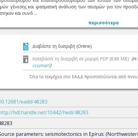
ροσδιορισμού και επαναπροσδιορισμού των εστιών των σεισμώ
σμών γένεσης και φασματική ανάλυση των σεισμών για τον προσδ
τηκαν και συνδ ...
περισσότερα
Διαβάστε τη διατριβή (Online)
Κατεβάστε τη διατριβή σε μορφή PDF (8.86 MB)
(Η
εγγραφή
)
Όλα τα τεκμήρια στο ΕΑΔΔ προστατεύονται από πνευμ
10.12681/eadd/48283
http://hdl.handle.net/10442/hedi/48283
48283
Source parameters: seismotectonics in Epirus: (Northwester