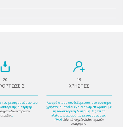
20
19
ΦΟΡΤΩΣΕΙΣ
ΧΡΗΣΤΕΣ
ο των μεταφορτώσων του
Αφορά στους συνδεδεμένους στο σύστημα
δακτορικής διατριβής.
χρήστες οι οποίοι έχουν αλληλεπιδράσει με
 Αρχείο Διδακτορικών
τη διδακτορική διατριβή. Ως επί το
ιατριβών
.
πλείστον, αφορά τις μεταφορτώσεις.
Πηγή:
Εθνικό Αρχείο Διδακτορικών
Διατριβών
.