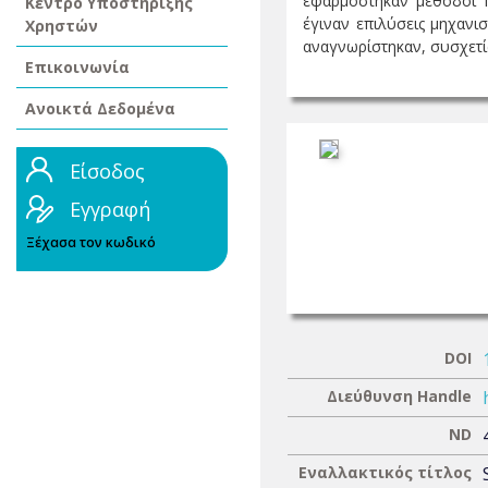
εφαρμόστηκαν μέθοδοι π
Κέντρο Υποστήριξης
έγιναν επιλύσεις μηχανι
Χρηστών
αναγνωρίστηκαν, συσχετίσ
Επικοινωνία
Ανοικτά Δεδομένα
Είσοδος
Εγγραφή
Ξέχασα τον κωδικό
DOI
Διεύθυνση Handle
ND
Εναλλακτικός τίτλος