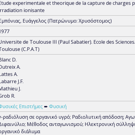
Etude experimentale et theorique de la capture de charges p
irradiation ionisante
Σμπόνιας, Ευάγγελος (Πατρώνυμο: Χρυσόστομος)
1977
Universite de Toulouse III (Paul Sabatier). Ecole des Scien
Toulouse (C.P.A.T)
Blanc D.
Dutreix A.
Lattes A.
Labarre J.F.
Mathieu J.
Grob R.
Φυσικές Επιστήμες
➨
Φυσική
γ-ραδιόλυση σε οργανικό υγρό; Ραδιολυτική απόδοση; Αγω
Διφαινύλιο; Μέθοδος ανταγωνισμού; Ηλεκτρονική σύλληψη
οργανικό διάλυμα