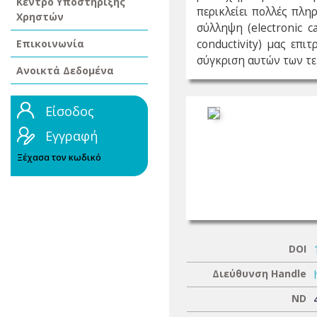
Κέντρο Υποστήριξης
περικλείει πολλές πλ
Χρηστών
σύλληψη (electronic c
Επικοινωνία
conductivity) μας επ
σύγκριση αυτών των τε
Ανοικτά Δεδομένα
Είσοδος
Εγγραφή
Ξέχασα τον κωδικό
DOI
Διεύθυνση Handle
ND