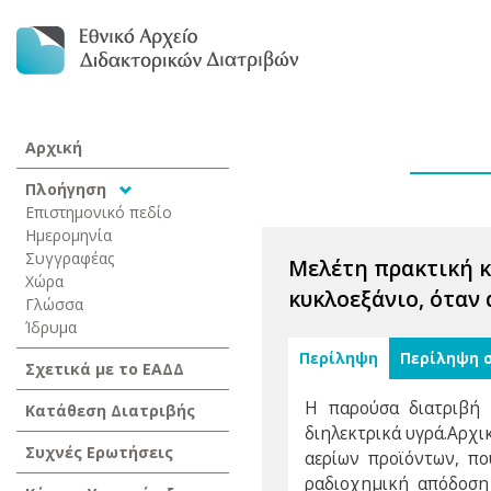
Αρχική
Πλοήγηση
Επιστημονικό πεδίο
Ημερομηνία
Συγγραφέας
Μελέτη πρακτική κ
Χώρα
κυκλοεξάνιο, όταν
Γλώσσα
Ίδρυμα
Περίληψη
Περίληψη 
Σχετικά με το ΕΑΔΔ
Η παρούσα διατριβή 
Κατάθεση Διατριβής
διηλεκτρικά υγρά.Αρχ
Συχνές Ερωτήσεις
αερίων προϊόντων, πο
ραδιοχημική απόδοση 