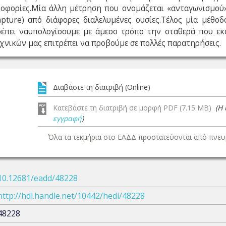
ηροφορίες.Μία άλλη μέτρηση που ονομάζεται «ανταγωνισμού
apture) από διάφορες διαλελυμένες ουσίες.Τέλος μία μέθο
ιτρέπει ναυπολογίσουμε με άμεσο τρόπο την σταθερά που ε
χνικών μας επιτρέπει να προβούμε σε πολλές παρατηρήσεις.
Διαβάστε τη διατριβή (Online)
Κατεβάστε τη διατριβή σε μορφή PDF (7.15 MB)
(Η
εγγραφή
)
Όλα τα τεκμήρια στο ΕΑΔΔ προστατεύονται από πνευμ
10.12681/eadd/48228
http://hdl.handle.net/10442/hedi/48228
48228