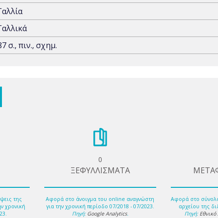
Γαλλία
Γαλλικά
87 σ., πιν., σχημ.
0
ΞΕΦΥΛΛΙΣΜΑΤΑ
ΜΕΤΑ
ψεις της
Αφορά στο άνοιγμα του online αναγνώστη
Αφορά στο σύνολ
ην χρονική
για την χρονική περίοδο 07/2018 - 07/2023.
αρχείου της δι
23.
Πηγή:
Google Analytics
.
Πηγή:
Εθνικό