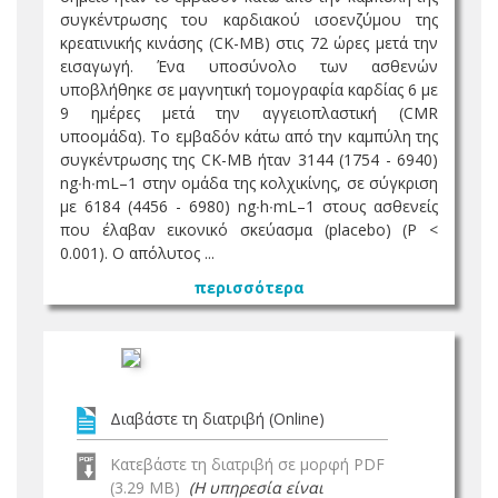
συγκέντρωσης του καρδιακού ισοενζύμου της
κρεατινικής κινάσης (CK-MB) στις 72 ώρες μετά την
εισαγωγή. Ένα υποσύνολο των ασθενών
υποβλήθηκε σε μαγνητική τομογραφία καρδίας 6 με
9 ημέρες μετά την αγγειοπλαστική (CMR
υποομάδα). Το εμβαδόν κάτω από την καμπύλη της
συγκέντρωσης της CK-MB ήταν 3144 (1754 - 6940)
ng∙h∙mL–1 στην ομάδα της κολχικίνης, σε σύγκριση
με 6184 (4456 - 6980) ng∙h∙mL–1 στους ασθενείς
που έλαβαν εικονικό σκεύασμα (placebo) (P <
0.001). Ο απόλυτος ...
περισσότερα
Διαβάστε τη διατριβή (Online)
Κατεβάστε τη διατριβή σε μορφή PDF
(3.29 MB)
(Η υπηρεσία είναι