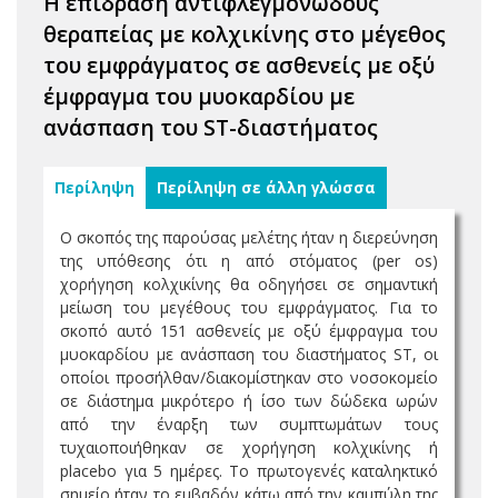
Η επίδραση αντιφλεγμονώδους
θεραπείας με κολχικίνης στο μέγεθος
του εμφράγματος σε ασθενείς με οξύ
έμφραγμα του μυοκαρδίου με
ανάσπαση του ST-διαστήματος
Περίληψη
Περίληψη σε άλλη γλώσσα
Ο σκοπός της παρούσας μελέτης ήταν η διερεύνηση
της υπόθεσης ότι η από στόματος (per os)
χορήγηση κολχικίνης θα οδηγήσει σε σημαντική
μείωση του μεγέθους του εμφράγματος. Για το
σκοπό αυτό 151 ασθενείς με οξύ έμφραγμα του
μυοκαρδίου με ανάσπαση του διαστήματος ST, οι
οποίοι προσήλθαν/διακομίστηκαν στο νοσοκομείο
σε διάστημα μικρότερο ή ίσο των δώδεκα ωρών
από την έναρξη των συμπτωμάτων τους
τυχαιοποιήθηκαν σε χορήγηση κολχικίνης ή
placebo για 5 ημέρες. Το πρωτογενές καταληκτικό
σημείο ήταν το εμβαδόν κάτω από την καμπύλη της