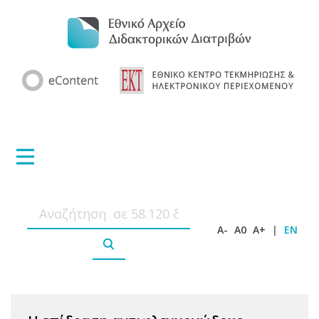
A-
A0
A+
|
EN