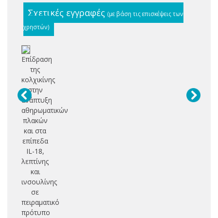
Σχετικές εγγραφές
(με βάση τις επισκέψεις των
χρηστών)
Επίδραση
της
κολχικίνης
στην
ανάπτυξη
αθηρωματικών
πλακών
και στα
επίπεδα
IL-18,
λεπτίνης
και
ινσουλίνης
σε
πειραματικό
πρότυπο