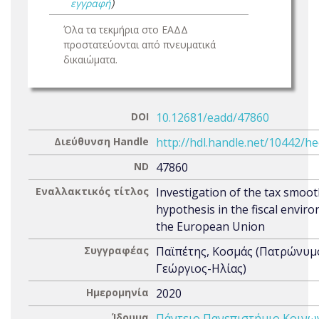
εγγραφή
)
Όλα τα τεκμήρια στο ΕΑΔΔ
προστατεύονται από πνευματικά
δικαιώματα.
DOI
10.12681/eadd/47860
Διεύθυνση Handle
http://hdl.handle.net/10442/h
ND
47860
Εναλλακτικός τίτλος
Investigation of the tax smoo
hypothesis in the fiscal envir
the European Union
Συγγραφέας
Παϊπέτης, Κοσμάς (Πατρώνυμ
Γεώργιος-Ηλίας)
Ημερομηνία
2020
Ίδρυμα
Πάντειο Πανεπιστήμιο Κοινω