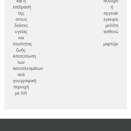
και η
συνδρόμου
επίδρασή
ή
της
αγγειακού
στους
εγκεφαλικού:
δείκτες
μελέτη
υγείας
ασθενών
και
-
ποιότητας
μαρτύρων
ζωής.
Αποτύπωση
των
αποτελεσμάτων
ανά
γεωγραφική
περιοχή
με GIS