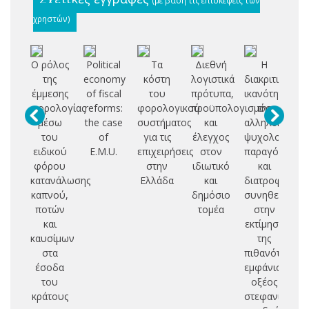
χρηστών)
Ο ρόλος
Political
Τα
Διεθνή
Η
της
economy
κόστη
λογιστικά
διακριτική
βέ
έμμεσης
of fiscal
του
πρότυπα,
ικανότητα
α
φορολογίας
reforms:
φορολογικού
προϋπολογισμός
της
μέσω
the case
συστήματος
και
αλληλεπίδρασ
δι
του
of
για τις
έλεγχος
ψυχολογικών
ειδικού
E.M.U.
επιχειρήσεις
στον
παραγόντων
πο
φόρου
στην
ιδιωτικό
και
κατανάλωσης
Ελλάδα
και
διατροφικών
οι
καπνού,
δημόσιο
συνηθειών
κα
ποτών
τομέα
στην
ε
και
εκτίμηση
καυσίμων
της
λο
στα
πιθανότητας
έσοδα
εμφάνισης
φ
του
οξέος
ελ
κράτους
στεφανιαίου