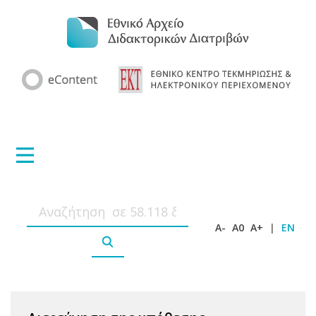
A-
A0
A+
|
EN