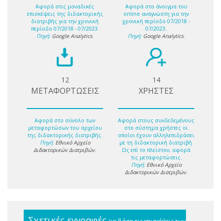
Αφορά στις μοναδικές
Αφορά στο άνοιγμα του
επισκέψεις της διδακτορικής
online αναγνώστη για την
διατριβής για την χρονική
χρονική περίοδο 07/2018 -
περίοδο 07/2018 - 07/2023.
07/2023.
Πηγή:
Google Analytics
.
Πηγή:
Google Analytics
.
12
14
ΜΕΤΑΦΟΡΤΩΣΕΙΣ
ΧΡΗΣΤΕΣ
Αφορά στο σύνολο των
Αφορά στους συνδεδεμένους
μεταφορτώσων του αρχείου
στο σύστημα χρήστες οι
της διδακτορικής διατριβής.
οποίοι έχουν αλληλεπιδράσει
Πηγή:
Εθνικό Αρχείο
με τη διδακτορική διατριβή.
Διδακτορικών Διατριβών
.
Ως επί το πλείστον, αφορά
τις μεταφορτώσεις.
Πηγή:
Εθνικό Αρχείο
Διδακτορικών Διατριβών
.
Σχετικές εγγραφές
(με βάση τις επισκέψεις των