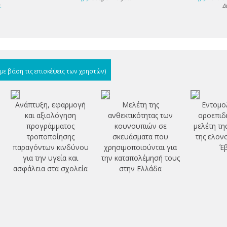
s
.
Δ
(με βάση τις επισκέψεις των χρηστών)
Ανάπτυξη, εφαρμογή
Μελέτη της
Εντομολ
και αξιολόγηση
ανθεκτικότητας των
οροεπιδ
προγράμματος
κουνουπιών σε
μελέτη τη
τροποποίησης
σκευάσματα που
της ελον
παραγόντων κινδύνου
χρησιμοποιούνται για
Έ
για την υγεία και
την καταπολέμησή τους
ασφάλεια στα σχολεία
στην Ελλάδα