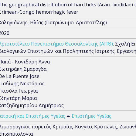
The geographical distribution of hard ticks (Acari: Ixodidae) 
Crimean-Congo hemorrhagic fever
Χαληγιάννης, Ηλίας (Πατρώνυμο: Αριστοτέλης)
2020
Αριστοτέλειο Πανεπιστήμιο Θεσσαλονίκης (ΑΠΘ)
. Σχολή Ε
Βιολογικών Επιστημών και Προληπτικής Ιατρικής. Εργαστή
Παπά - Κονιδάρη Άννα
Σωτηράκη Σμαράγδα
De La Fuente Jose
Γιαδίνης Νεκτάριος
Γκιούλα Γεωργία
Εξηντάρη Μαρία
Χατζηδημητρίου Δημήτριος
Ιατρική και Επιστήμες Υγείας
➨
Επιστήμες Υγείας
Αιμορραγικός πυρετός Κριμαίας-Κονγκο; Κρότωνες; Ζωοαν
Επιδημιολογία