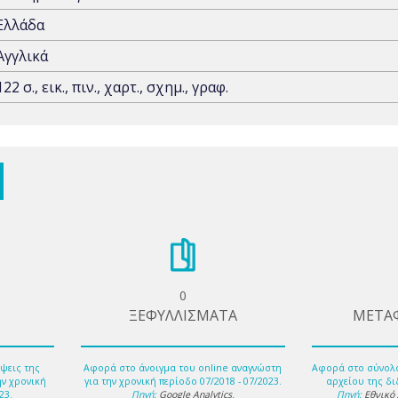
Ελλάδα
Αγγλικά
122 σ., εικ., πιν., χαρτ., σχημ., γραφ.
0
ΞΕΦΥΛΛΙΣΜΑΤΑ
ΜΕΤΑ
ψεις της
Αφορά στο άνοιγμα του online αναγνώστη
Αφορά στο σύνολ
ην χρονική
για την χρονική περίοδο 07/2018 - 07/2023.
αρχείου της δι
23.
Πηγή:
Google Analytics
.
Πηγή:
Εθνικό