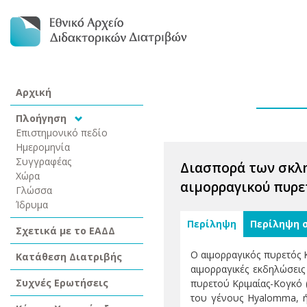
Αρχική
Πλοήγηση
Επιστημονικό πεδίο
Ημερομηνία
Συγγραφέας
Διασπορά των σκλη
Χώρα
αιμορραγικού πυρε
Γλώσσα
Ίδρυμα
Περίληψη
Περίληψη 
Σχετικά με το ΕΑΔΔ
Ο αιμορραγικός πυρετός 
Κατάθεση Διατριβής
αιμορραγικές εκδηλώσεις
Συχνές Ερωτήσεις
πυρετού Κριμαίας-Κογκό (
του γένους Hyalomma, ή