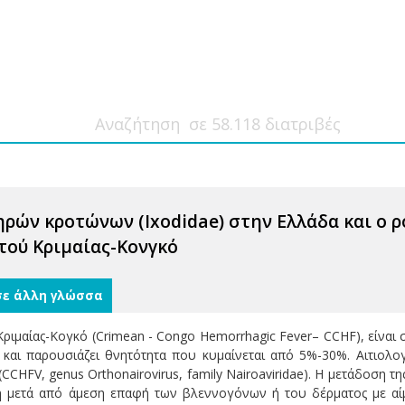
ρών κροτώνων (Ixodidae) στην Ελλάδα και ο ρ
τού Κριμαίας-Κονγκό
σε άλλη γλώσσα
Κριμαίας-Κογκό (Crimean - Congo Hemorrhagic Fever– CCHF), είνα
 και παρουσιάζει θνητότητα που κυμαίνεται από 5%-30%. Αιτιολο
CCHFV, genus Orthonairovirus, family Nairoaviridae). Η μετάδοση
 μετά από άμεση επαφή των βλεννογόνων ή του δέρματος με αί