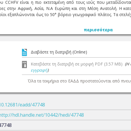
υ CCHFV είναι η πιο εκτεταμένη από τους ιούς που μεταδίδοντα
ρες στην Αφρική, Ασία, Ν.Α Ευρώπη και στη Μέση Ανατολή. Η κα
ίοι εξαπλώνονται έως το 50° βόρειο γεωγραφικό πλάτος. Τα στελέ
περισσότερα
Διαβάστε τη διατριβή (Online)
Κατεβάστε τη διατριβή σε μορφή PDF (3.57 MB)
(Η
εγγραφή
)
Όλα τα τεκμήρια στο ΕΑΔΔ προστατεύονται από πνευμ
10.12681/eadd/47748
http://hdl.handle.net/10442/hedi/47748
47748