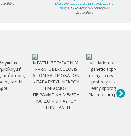
ιατριβών
.
πλείστον, αφορά τις μεταφορτώσεις.
Πηγή:
Εθνικό Αρχείο Διδακτορικών
Διατριβών
.
ογική και
ΜΕΛΕΤΗ ΣΤΕΛΕΧΩΝ M.
Validation of reverse
ημιολογική
PARATUBERCULOSIS
genetic approaches
ς κατάστασης
ΑΙΓΩΝ ΚΑΙ ΠΡΟΒΑΤΩΝ
aiming to reveal critical
οσίας στο Ν.
- ΠΑΡΑΣΚΕΥΗ ΝΕΚΡΟΥ
proteolytic steps in
βρου
ΕΜΒΟΛΙΟΥ:
early sporogony of
ΠΕΙΡΑΜΑΤΙΚΗ ΜΕΛΕΤΗ
Plasmodium parasites
ΚΑΙ ΔΟΚΙΜΗ ΑΥΤΟΥ
ΣΤΗΝ ΠΡΑΞΗ