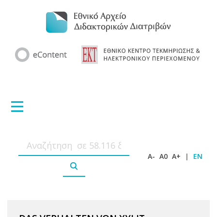
A-
A0
A+
|
EN