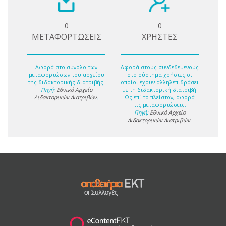
0
0
ΜΕΤΑΦΟΡΤΩΣΕΙΣ
ΧΡΗΣΤΕΣ
Αφορά στο σύνολο των
Αφορά στους συνδεδεμένους
μεταφορτώσων του αρχείου
στο σύστημα χρήστες οι
της διδακτορικής διατριβής.
οποίοι έχουν αλληλεπιδράσει
Πηγή:
Εθνικό Αρχείο
με τη διδακτορική διατριβή.
Διδακτορικών Διατριβών
.
Ως επί το πλείστον, αφορά
τις μεταφορτώσεις.
Πηγή:
Εθνικό Αρχείο
Διδακτορικών Διατριβών
.