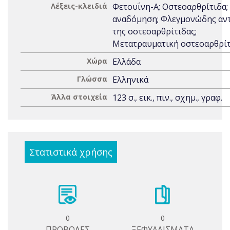
Λέξεις-κλειδιά
Φετουΐνη-Α; Οστεοαρθρίτιδα;
αναδόμηση; Φλεγµονώδης αν
της οστεοαρθρίτιδας;
Μετατραυµατική οστεοαρθρί
Χώρα
Ελλάδα
Γλώσσα
Ελληνικά
Άλλα στοιχεία
123 σ., εικ., πιν., σχημ., γραφ.
Στατιστικά χρήσης
0
0
ΠΡΟΒΟΛΕΣ
ΞΕΦΥΛΛΙΣΜΑΤΑ