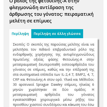
Ο ρόλος της φετουίνης-Α στην
φλεγμονώδη αντίδραση της
άρθρωσης του γόνατος: πειραματική
μελέτη σε επίμυες
Περίληψη
Περίληψη σε άλλη γλώσσα
Σκοπός: Ο σκοπός της παρούσας μελέτης είναι να
μελετήσει τον πιθανό επιβραδυντικό ρόλο της
ενδαρθρικής χορήγησης της αντιφλεγμονώδους
πρωτεΐνης οξείας φάσης Φετουίνης-Α στην
μετατραυματική δευτεροπαθή οστεοαρθρίτιδα του
γόνατος σε επίμυες, καθώς και την επίδρασή της
στα συστηματικά επίπεδα των IL-2,4 7, BMP2, 4, 7,
CRP και Φετουίνης-Α στον ορό. Υλικά και Μέθοδοι:
30 αρσενικοί Sprague Dawley επίμυες, ηλικίας 6
μηνών χωρίστηκαν σε δύο ομάδες. Η
μετατραυματική αρθρίτιδα του γόνατος
εγκαταστάθηκε χειρουργικά μέσω ρήξης του
προσθίου χιαστού συνδέσμου και κάκωση του έσω