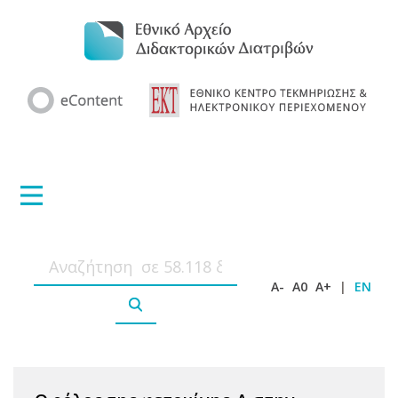
A-
A0
A+
|
EN