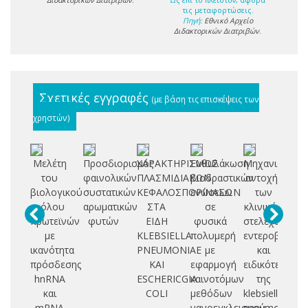
τις μεταφορτώσεις.
Πηγή:
Εθνικό Αρχείο
Διδακτορικών Διατριβών
.
Σχετικές εγγραφές
(με βάση τις επισκέψεις των
χρηστών)
Μελέτη
Προσδιορισμός
ΧΑΡΑΚΤΗΡΙΣΜΟΣ
Ενθυλάκωση
Μηχανισμοί
Λο
του
φαινολικών
ΠΛΑΣΜΙΔΙΑΚΩΝ
βιοδραστικών
αντοχής
π
βιολογικού
συστατικών
ΚΕΦΑΛΟΣΠΟΡΙΝΑΣΩΝ
ενώσεων
των
ρόλου
αρωματικών
ΣΤΑ
σε
κλινικών
σ
πρωτεϊνών
φυτών
ΕΙΔΗ
φυσικά
στελεχών
Kl
με
KLEBSIELLA
πολυμερή
εντεροβακτηρ
p
ικανότητα
PNEUMONIAE
με
και
πρόσδεσης
ΚΑΙ
εφαρμογή
ειδικότερα
π
hnRNA
ESCHERICGIA
καινοτόμων
της
και
COLI
μεθόδων
klebsiella
κα
mRNA
νανοεγκλεισμού
pneymoniae
ερ