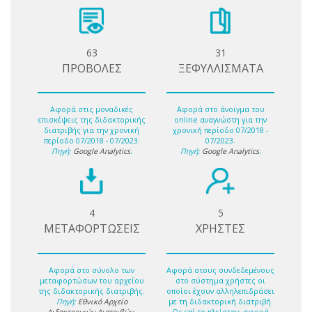
63
31
ΠΡΟΒΟΛΕΣ
ΞΕΦΥΛΛΙΣΜΑΤΑ
Αφορά στις μοναδικές
Αφορά στο άνοιγμα του
επισκέψεις της διδακτορικής
online αναγνώστη για την
διατριβής για την χρονική
χρονική περίοδο 07/2018 -
περίοδο 07/2018 - 07/2023.
07/2023.
Πηγή:
Google Analytics
.
Πηγή:
Google Analytics
.
4
5
ΜΕΤΑΦΟΡΤΩΣΕΙΣ
ΧΡΗΣΤΕΣ
Αφορά στο σύνολο των
Αφορά στους συνδεδεμένους
μεταφορτώσων του αρχείου
στο σύστημα χρήστες οι
της διδακτορικής διατριβής.
οποίοι έχουν αλληλεπιδράσει
Πηγή:
Εθνικό Αρχείο
με τη διδακτορική διατριβή.
Διδακτορικών Διατριβών
.
Ως επί το πλείστον, αφορά