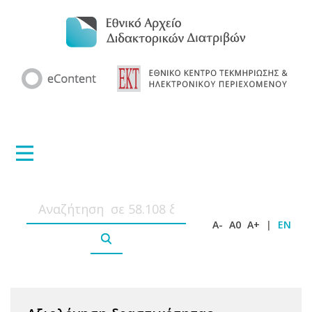
A-
A0
A+
|
EN