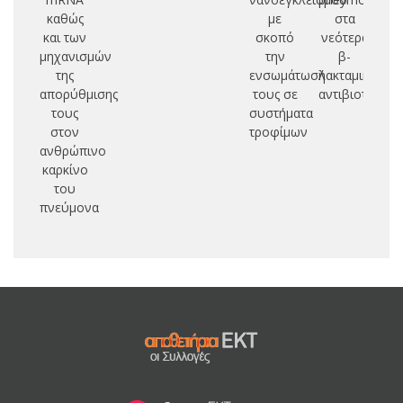
καθώς
με
στα
κ
και των
σκοπό
νεότερα
μηχανισμών
την
β-
επ
της
ενσωμάτωσή
λακταμικά
δι
απορύθμισης
τους σε
αντιβιοτικά
τους
συστήματα
στον
τροφίμων
ανθρώπινο
καρκίνο
του
πνεύμονα