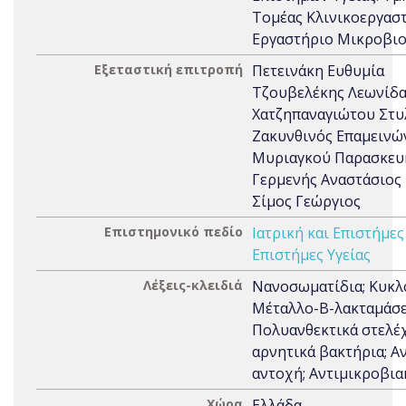
Τομέας Κλινικοεργαστ
Εργαστήριο Μικροβιο
Εξεταστική επιτροπή
Πετεινάκη Ευθυμία
Τζουβελέκης Λεωνίδ
Χατζηπαναγιώτου Στυ
Ζακυνθινός Επαμεινώ
Μυριαγκού Παρασκευ
Γερμενής Αναστάσιος
Σίμος Γεώργιος
Επιστημονικό πεδίο
Ιατρική και Επιστήμες
Επιστήμες Υγείας
Λέξεις-κλειδιά
Νανοσωματίδια; Κυκλο
Μέταλλο-Β-λακταμάσε
Πολυανθεκτικά στελέ
αρνητικά βακτήρια; Α
αντοχή; Αντιμικροβι
Χώρα
Ελλάδα