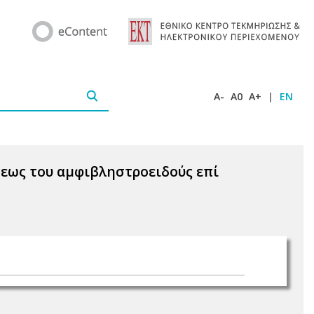
A-
A0
A+
|
EN
σεως του αμφιβληστροειδούς επί