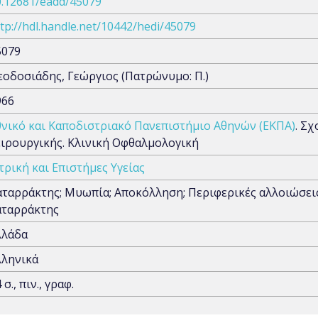
0.12681/eadd/45079
tp://hdl.handle.net/10442/hedi/45079
5079
εοδοσιάδης, Γεώργιος (Πατρώνυμο: Π.)
966
θνικό και Καποδιστριακό Πανεπιστήμιο Αθηνών (ΕΚΠΑ)
. Σ
ειρουργικής. Κλινική Οφθαλμολογική
τρική και Επιστήμες Υγείας
αταρράκτης; Μυωπία; Αποκόλληση; Περιφερικές αλλοιώσε
αταρράκτης
λλάδα
λληνικά
 σ., πιν., γραφ.