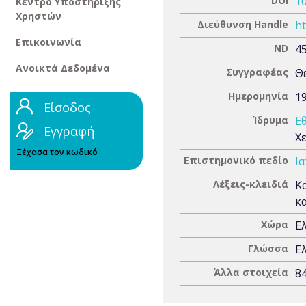
DOI
1
Κέντρο Υποστήριξης
Χρηστών
Διεύθυνση Handle
ht
Επικοινωνία
ND
4
Ανοικτά Δεδομένα
Συγγραφέας
Θ
Ημερομηνία
1
Είσοδος
Ίδρυμα
Ε
Εγγραφή
Χ
Ξέχασα τον κωδικό
Επιστημονικό πεδίο
Ια
Λέξεις-κλειδιά
Κ
κ
Χώρα
Ε
Γλώσσα
Ε
Άλλα στοιχεία
84