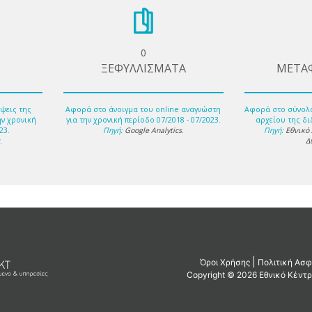
0
ΞΕΦΥΛΛΙΣΜΑΤΑ
ΜΕΤΑ
ψεις της
Αφορά στο άνοιγμα του online αναγνώστη
Αφορά στο σύνολ
ην χρονική
για την χρονική περίοδο 07/2018 - 07/2023.
αρχείου της δι
23.
Πηγή:
Google Analytics
.
Πηγή:
Εθνικό
s
.
Δ