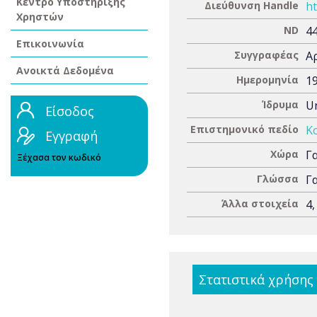
Κέντρο Υποστήριξης
Διεύθυνση Handle
ht
Χρηστών
ND
4
Επικοινωνία
Συγγραφέας
Α
Ανοικτά Δεδομένα
Ημερομηνία
1
Ίδρυμα
Un
Είσοδος
Επιστημονικό πεδίο
Κ
Εγγραφή
Χώρα
Γ
Ξέχασα τον κωδικό
Γλώσσα
Γ
Άλλα στοιχεία
4,
Στατιστικά χρήσης