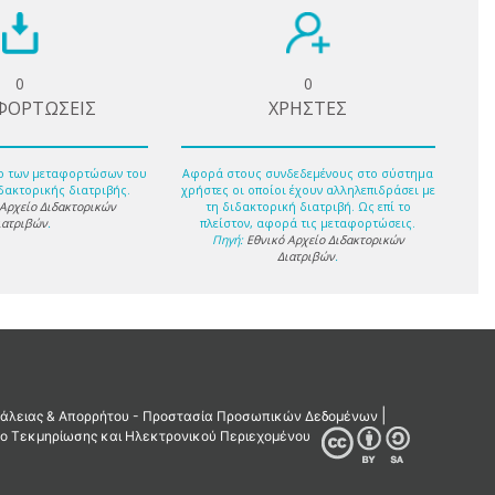
0
0
ΦΟΡΤΩΣΕΙΣ
ΧΡΗΣΤΕΣ
ο των μεταφορτώσων του
Αφορά στους συνδεδεμένους στο σύστημα
δακτορικής διατριβής.
χρήστες οι οποίοι έχουν αλληλεπιδράσει με
 Αρχείο Διδακτορικών
τη διδακτορική διατριβή. Ως επί το
ιατριβών
.
πλείστον, αφορά τις μεταφορτώσεις.
Πηγή:
Εθνικό Αρχείο Διδακτορικών
Διατριβών
.