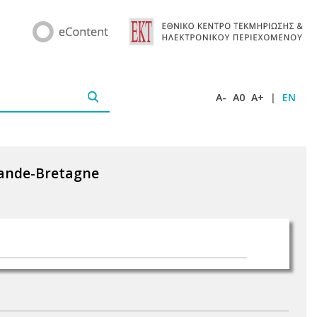
A-
A0
A+
|
EN
Grande-Bretagne