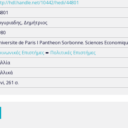
tp://hdl.handle.net/10442/hedi/44801
4801
ργυριαδης, Δημήτριος
980
iversite de Paris I Pantheon Sorbonne. Sciences Economique
οινωνικές Επιστήμες
➨
Πολιτικές Επιστήμες
αλλία
αλλικά
 vi, 261 σ.