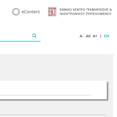
A-
A0
A+
|
EN