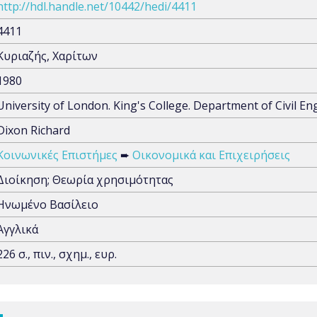
http://hdl.handle.net/10442/hedi/4411
4411
Κυριαζής, Χαρίτων
1980
University of London. King's College. Department of Civil En
Dixon Richard
Κοινωνικές Επιστήμες
➨
Οικονομικά και Επιχειρήσεις
Διοίκηση; Θεωρία χρησιμότητας
Ηνωμένο Βασίλειο
Αγγλικά
226 σ., πιν., σχημ., ευρ.