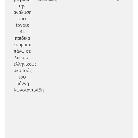
την
έ
ανάλυση
θε
του
σ
έργου:
44
παιδικά
κομμάτια
πάνω σε
λαϊκούς
ελληνικούς
σκοπούς
του
Γιάννη
Κωνσταντινίδη