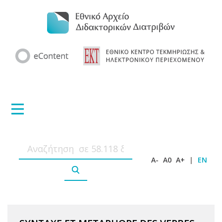
A-
A0
A+
|
EN