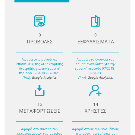
0
0
ΠΡΟΒΟΛΕΣ
ΞΕΦΥΛΛΙΣΜΑΤΑ
Αφορά στις μοναδικές
Αφορά στο άνοιγμα του
επισκέψεις της διδακτορικής
online αναγνώστη για την
διατριβής για την χρονική
χρονική περίοδο 07/2018 -
περίοδο 07/2018 - 07/2023.
07/2023.
Πηγή:
Google Analytics
.
Πηγή:
Google Analytics
.
15
14
ΜΕΤΑΦΟΡΤΩΣΕΙΣ
ΧΡΗΣΤΕΣ
Αφορά στο σύνολο των
Αφορά στους συνδεδεμένους
μεταφορτώσων του αρχείου
στο σύστημα χρήστες οι