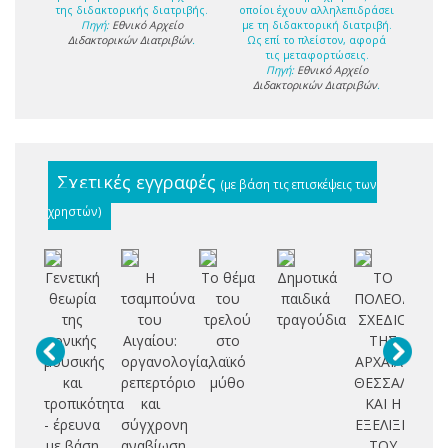
της διδακτορικής διατριβής.
οποίοι έχουν αλληλεπιδράσει
Πηγή:
Εθνικό Αρχείο
με τη διδακτορική διατριβή.
Διδακτορικών Διατριβών
.
Ως επί το πλείστον, αφορά
τις μεταφορτώσεις.
Πηγή:
Εθνικό Αρχείο
Διδακτορικών Διατριβών
.
Σχετικές εγγραφές
(με βάση τις επισκέψεις των
χρηστών)
Γενετική
Η
Το θέμα
Δημοτικά
ΤΟ
θεωρία
τσαμπούνα
του
παιδικά
ΠΟΛΕΟΔΟΜΙ
Θ
της
του
τρελού
τραγούδια
ΣΧΕΔΙΟ
τονικής
Αιγαίου:
στο
ΤΗΣ
μουσικής
οργανολογία,
λαϊκό
ΑΡΧΑΙΑΣ
και
ρεπερτόριο
μύθο
ΘΕΣΣΑΛΟΝΙΚ
εξ
τροπικότητα
και
ΚΑΙ Η
μ
- έρευνα
σύγχρονη
ΕΞΕΛΙΞΗ
με βάση
αναβίωση
ΤΟΥ
α