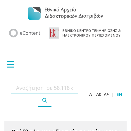
A-
A0
A+
|
EN