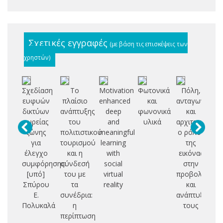
Σχετικές εγγραφές
(με βάση τις επισκέψεις των
χρηστών)
Σχεδίαση
Το
Motivation
Φωτονικά
Πόλη,
Μ
ευφυών
πλαίσιο
enhanced
και
ανταγωνιστικ
δικτύων
ανάπτυξης
deep
φωνονικά
και
α
ευρείας
του
and
υλικά
αρχιτεκτονική:
ζώνης
πολιτιστικού
meaningful
ο ρόλος
για
τουρισμού
learning
της
έλεγχο
και η
with
εικόνας
συ
συμφόρησης:
σύνδεσή
social
στην
υ
[υπό]
του με
virtual
προβολή
φ
Σπύρου
τα
reality
και
Ε.
συνέδρια:
ανάπτυξή
μ
Πολυκαλά
η
τους
κί
περίπτωση
πο