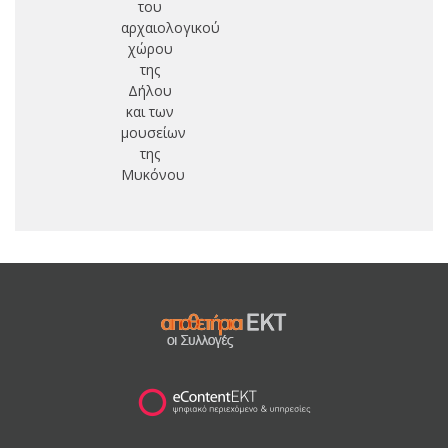
του
δι
αρχαιολογικού
εξ
χώρου
της
μ
Δήλου
κ
και των
μουσείων
της
Μυκόνου