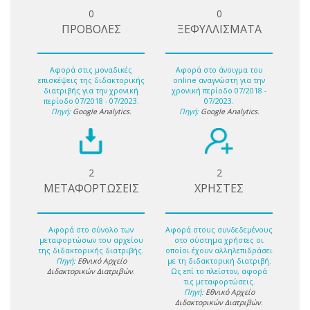
0
0
ΠΡΟΒΟΛΕΣ
ΞΕΦΥΛΛΙΣΜΑΤΑ
Αφορά στις μοναδικές
Αφορά στο άνοιγμα του
επισκέψεις της διδακτορικής
online αναγνώστη για την
διατριβής για την χρονική
χρονική περίοδο 07/2018 -
περίοδο 07/2018 - 07/2023.
07/2023.
Πηγή:
Google Analytics
.
Πηγή:
Google Analytics
.
2
2
ΜΕΤΑΦΟΡΤΩΣΕΙΣ
ΧΡΗΣΤΕΣ
Αφορά στο σύνολο των
Αφορά στους συνδεδεμένους
μεταφορτώσων του αρχείου
στο σύστημα χρήστες οι
της διδακτορικής διατριβής.
οποίοι έχουν αλληλεπιδράσει
Πηγή:
Εθνικό Αρχείο
με τη διδακτορική διατριβή.
Διδακτορικών Διατριβών
.
Ως επί το πλείστον, αφορά
τις μεταφορτώσεις.
Πηγή:
Εθνικό Αρχείο
Διδακτορικών Διατριβών
.