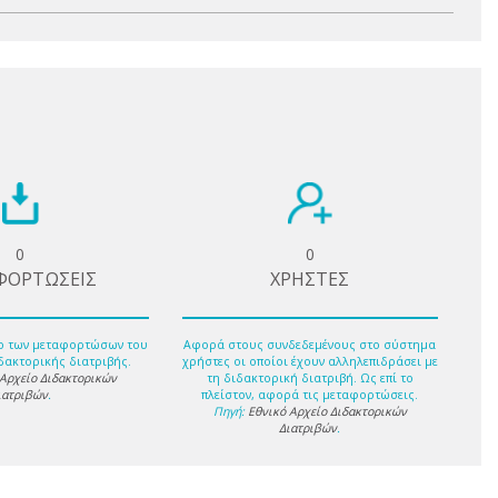
0
0
ΦΟΡΤΩΣΕΙΣ
ΧΡΗΣΤΕΣ
ο των μεταφορτώσων του
Αφορά στους συνδεδεμένους στο σύστημα
δακτορικής διατριβής.
χρήστες οι οποίοι έχουν αλληλεπιδράσει με
 Αρχείο Διδακτορικών
τη διδακτορική διατριβή. Ως επί το
ιατριβών
.
πλείστον, αφορά τις μεταφορτώσεις.
Πηγή:
Εθνικό Αρχείο Διδακτορικών
Διατριβών
.