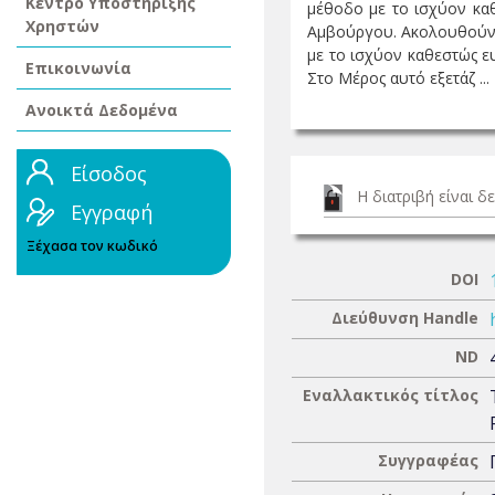
Κέντρο Υποστήριξης
μέθοδο με το ισχύον καθ
Χρηστών
Αμβούργου. Ακολουθούν τ
με το ισχύον καθεστώς ε
Επικοινωνία
Στο Μέρος αυτό εξετάζ ...
Ανοικτά Δεδομένα
Είσοδος
Η διατριβή είναι 
Εγγραφή
Ξέχασα τον κωδικό
DOI
Διεύθυνση Handle
ND
Εναλλακτικός τίτλος
Συγγραφέας