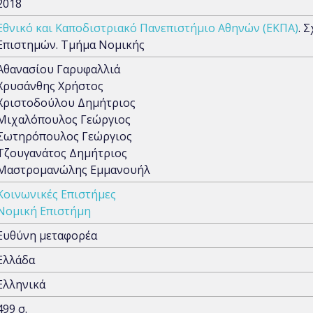
2018
Εθνικό και Καποδιστριακό Πανεπιστήμιο Αθηνών (ΕΚΠΑ)
. 
Επιστημών. Τμήμα Νομικής
Αθανασίου Γαρυφαλλιά
Χρυσάνθης Χρήστος
Χριστοδούλου Δημήτριος
Μιχαλόπουλος Γεώργιος
Σωτηρόπουλος Γεώργιος
Τζουγανάτος Δημήτριος
Μαστρομανώλης Εμμανουήλ
Κοινωνικές Επιστήμες
Νομική Επιστήμη
Ευθύνη μεταφορέα
Ελλάδα
Ελληνικά
499 σ.