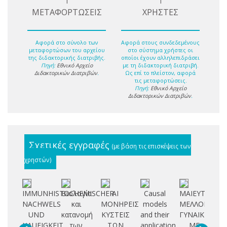
1
1
ΜΕΤΑΦΟΡΤΩΣΕΙΣ
ΧΡΗΣΤΕΣ
Αφορά στο σύνολο των
Αφορά στους συνδεδεμένους
μεταφορτώσων του αρχείου
στο σύστημα χρήστες οι
της διδακτορικής διατριβής.
οποίοι έχουν αλληλεπιδράσει
Πηγή:
Εθνικό Αρχείο
με τη διδακτορική διατριβή.
Διδακτορικών Διατριβών
.
Ως επί το πλείστον, αφορά
τις μεταφορτώσεις.
Πηγή:
Εθνικό Αρχείο
Διδακτορικών Διατριβών
.
Σχετικές εγγραφές
(με βάση τις επισκέψεις των
χρηστών)
IMMUNHISTOCHEMISCHER
Βιολογία
ΑΙ
Causal
ΜΑΙΕΥΤΙΚΟΝ
C
NACHWELS
και
ΜΟΝΗΡΕΙΣ
models
ΜΕΛΛΟΝ
T
UND
κατανομή
ΚΥΣΤΕΙΣ
and their
ΓΥΝΑΙΚΩΝ
HAUFIGKEIT
των
ΤΩΝ
application
ΜΕ
PO