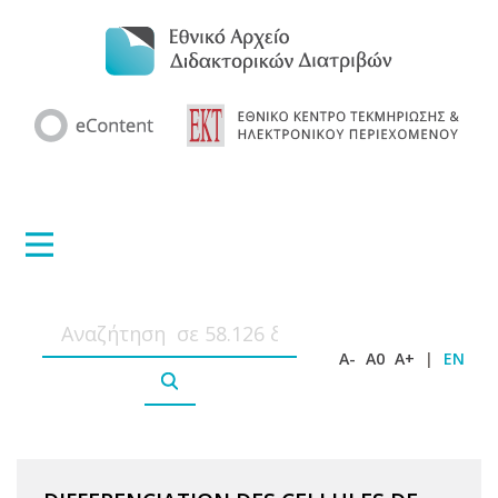
A-
A0
A+
|
EN