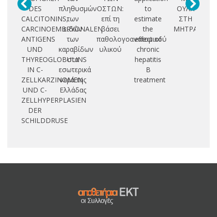
DES
πληθυσμών
ΟΣΤΩΝ:
to
ΟΥΛΗ
C
CALCITONINS,
των
επί τη
estimate
ΣΤΗ
CARCINOEMBRYONALEN
ειδών
βάσει
the
ΜΗΤΡΑ
D
ANTIGENS
των
παθολογοανατομικού
effect of
UND
καραβίδων
υλικού
chronic
P
THYREOGLOBULINS
στα
hepatitis
IN C-
εσωτερικά
B
ZELLKARZINOMEN
νερά της
treatment
UND C-
Ελλάδας
ZELLHYPERPLASIEN
DER
SCHILDDRUSE