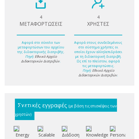
4
4
ΜΕΤΑΦΟΡΤΩΣΕΙΣ
ΧΡΗΣΤΕΣ
Αφορά στο σύνολο των
Αφορά στους συνδεδεμένους
μεταφορτώσων του αρχείου
στο σύστημα χρήστες οι
της διδακτορικής διατριβής.
οποίοι έχουν αλληλεπιδράσει
Πηγή:
Εθνικό Αρχείο
με τη διδακτορική διατριβή.
Διδακτορικών Διατριβών
.
Ως επί το πλείστον, αφορά
τις μεταφορτώσεις.
Πηγή:
Εθνικό Αρχείο
Διδακτορικών Διατριβών
.
Σχετικές εγγραφές
(με βάση τις επισκέψεις των
χρηστών)
Energy
Scalable
Διάδοση
Knowledge
Personalized
R