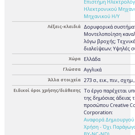
Επιστήμη Ηλεκτρολόγ
Ηλεκτρονικού Μηχαν
Μηχανικού Η/Υ
Λέξεις-κλειδιά
Δορυφορικά συστήματ
Μοντελοποίηση καναλ
λόγω βροχής; Τεχνικ
διαλείψεων; Υψηλές 
Χώρα
Ελλάδα
Γλώσσα
Αγγλικά
Άλλα στοιχεία
273 σ., εικ., πιν., σχημ.
Ειδικοί όροι χρήσης/διάθεσης
Το έργο παρέχεται υπ
της δημόσιας άδειας 
προσώπου Creative 
Corporation:
Αναφορά Δημιουργού 
Χρήση - Όχι Παράγωγα 
BY-NC-ND)