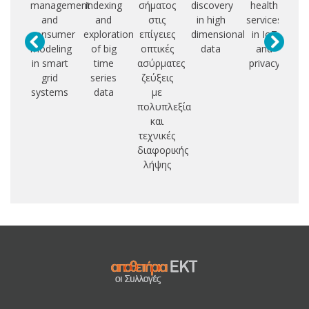
management
indexing
σήματος
discovery
health
m
and
and
στις
in high
services
consumer
exploration
επίγειες
dimensional
in IoT
d
modeling
of big
οπτικές
data
and
sp
in smart
time
ασύρματες
privacy
b
grid
series
ζεύξεις
systems
data
με
πολυπλεξία
και
τεχνικές
διαφορικής
λήψης