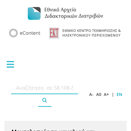
A-
A0
A+
|
EN