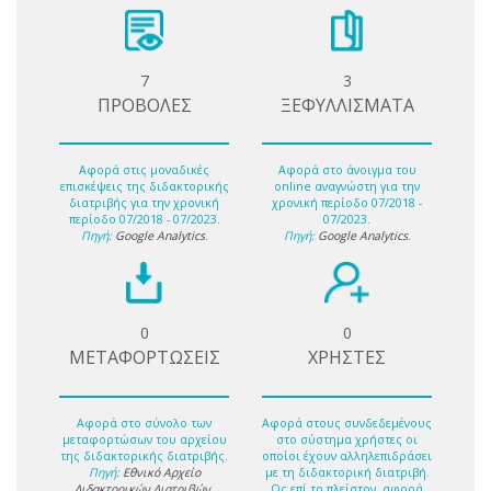
7
3
ΠΡΟΒΟΛΕΣ
ΞΕΦΥΛΛΙΣΜΑΤΑ
Αφορά στις μοναδικές
Αφορά στο άνοιγμα του
επισκέψεις της διδακτορικής
online αναγνώστη για την
διατριβής για την χρονική
χρονική περίοδο 07/2018 -
περίοδο 07/2018 - 07/2023.
07/2023.
Πηγή:
Google Analytics
.
Πηγή:
Google Analytics
.
0
0
ΜΕΤΑΦΟΡΤΩΣΕΙΣ
ΧΡΗΣΤΕΣ
Αφορά στο σύνολο των
Αφορά στους συνδεδεμένους
μεταφορτώσων του αρχείου
στο σύστημα χρήστες οι
της διδακτορικής διατριβής.
οποίοι έχουν αλληλεπιδράσει
Πηγή:
Εθνικό Αρχείο
με τη διδακτορική διατριβή.
Διδακτορικών Διατριβών
.
Ως επί το πλείστον, αφορά