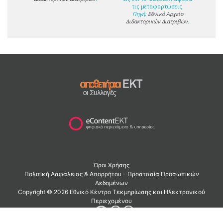
τις μεταφορτώσεις.
Πηγή:
Εθνικό Αρχείο
Διδακτορικών Διατριβών
.