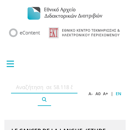
A-
A0
A+
|
EN