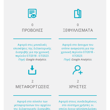
0
0
ΠΡΟΒΟΛΕΣ
ΞΕΦΥΛΛΙΣΜΑΤΑ
Αφορά στις μοναδικές
Αφορά στο άνοιγμα του
επισκέψεις της διδακτορικής
online αναγνώστη για την
διατριβής για την χρονική
χρονική περίοδο 07/2018 -
περίοδο 07/2018 - 07/2023.
07/2023.
Πηγή:
Google Analytics
.
Πηγή:
Google Analytics
.
2
2
ΜΕΤΑΦΟΡΤΩΣΕΙΣ
ΧΡΗΣΤΕΣ
Αφορά στο σύνολο των
Αφορά στους συνδεδεμένους
μεταφορτώσων του αρχείου
στο σύστημα χρήστες οι
της διδακτορικής διατριβής.
οποίοι έχουν αλληλεπιδράσει