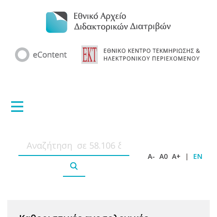
A-
A0
A+
|
EN