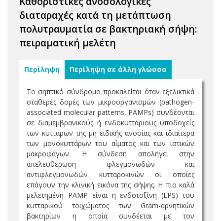
Καθοριστικές ανοσολογικές
διαταραχές κατά τη μετάπτωση
πολυτραυματία σε βακτηριακή σήψη:
πειραματική μελέτη
Περίληψη
Περίληψη σε άλλη γλώσσα
To σηπτικό σύνδρομο προκαλείται όταν εξελικτικά
σταθερές δομές των μικροοργανισμών (pathogen-
associated molecular patterns, PAMPs) συνδέονται
σε διαμεμβρανικούς ή ενδοκυττάριους υποδοχείς
των κυττάρων της μη ειδικής ανοσίας και ιδιαίτερα
των μονοκυττάρων του αίματος και των ιστικών
μακροφάγων. Η σύνδεση απολήγει στην
απελευθέρωση φλεγμονωδών και
αντιφλεγμονωδών κυτταροκινών οι οποίες
επάγουν την κλινική εικόνα της σήψης. Η πιο καλά
μελετημένη PAMP είναι η ενδοτοξίνη (LPS) του
κυτταρικού τοιχώματος των Gram-αρνητικών
βακτηρίων η οποία συνδέεται με τον