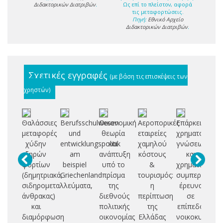
Διδακτορικών Διατριβών
.
Ως επί το πλείστον, αφορά
τις μεταφορτώσεις.
Πηγή:
Εθνικό Αρχείο
Διδακτορικών Διατριβών
.
Σχετικές εγγραφές
(με βάση τις επισκέψεις των
χρηστών)
Θαλάσσιες
Berufsschulwesen
Οικονομική
Αεροπορικές
Επάρκεια
Μ
μεταφορές
und
θεωρία
εταιρείες
χρηματοοικον
γο
χύδην
entwicklungspolitik
και
χαμηλού
γνώσεων
δι
ξηρών
am
ανάπτυξη
κόστους
και
φορτίων
beispiel
υπό το
&
χρηματοοικον
κα
(δημητριακά,
Griechenland
πρίσμα
τουρισμός:
συμπεριφορά:
σιδηρομεταλλεύματα,
της
η
έρευνα
θυ
άνθρακας)
διεθνούς
περίπτωση
σε
και
πολιτικής
της
επίπεδο
Ε
διαμόρφωση
οικονομίας
Ελλάδας
νοικοκυριών