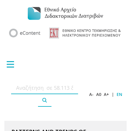
A-
A0
A+
|
EN