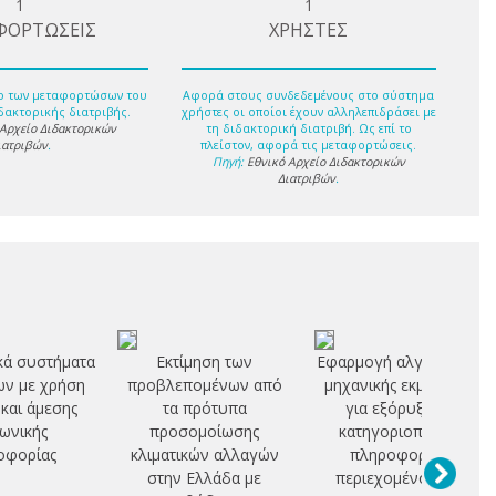
1
1
ΦΟΡΤΩΣΕΙΣ
ΧΡΗΣΤΕΣ
ο των μεταφορτώσων του
Αφορά στους συνδεδεμένους στο σύστημα
δακτορικής διατριβής.
χρήστες οι οποίοι έχουν αλληλεπιδράσει με
 Αρχείο Διδακτορικών
τη διδακτορική διατριβή. Ως επί το
ιατριβών
.
πλείστον, αφορά τις μεταφορτώσεις.
Πηγή:
Εθνικό Αρχείο Διδακτορικών
Διατριβών
.
κά συστήματα
Εκτίμηση των
Εφαρμογή αλγορίθμων
ν με χρήση
προβλεπομένων από
μηχανικής εκμάθησης
 και άμεσης
τα πρότυπα
για εξόρυξη και
ωνικής
προσομοίωσης
κατηγοριοποίηση
οφορίας
κλιματικών αλλαγών
πληροφοριών
στην Ελλάδα με
περιεχομένου στα