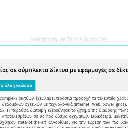
ας σε σύμπλεκτα δίκτυα με εφαρμογές σε δί
σε άλλη γλώσσα
mplex) δικτύων έχει λάβει τεράστια προσοχή τα τελευταία χρόνια, 
 δεδομένων σχετικών με τεχνολογικά (Internet, Web, power grids)
τ.λ. Η παρούσα διατριβή εξερεύνησε το ζήτημα της διάδοσης “πλη
αποτελεσμάτων σε ad hoc δίκτυα οχημάτων. Ειδικότερα, μελετήθ
τύχθηκαν state-of-the-art αλγορίθμοι για την εύρεση των πιο ικα