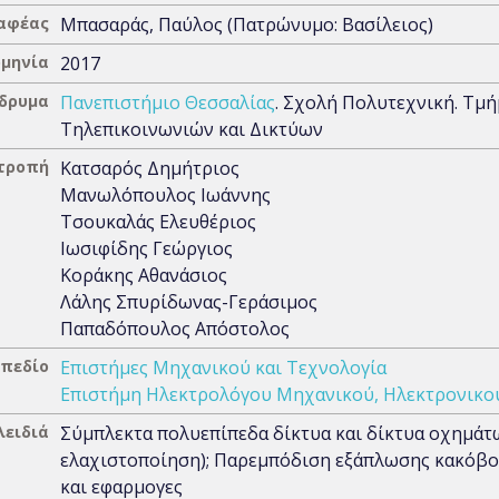
αφέας
Μπασαράς, Παύλος (Πατρώνυμο: Βασίλειος)
μηνία
2017
Ίδρυμα
Πανεπιστήμιο Θεσσαλίας
. Σχολή Πολυτεχνική. Τμ
Τηλεπικοινωνιών και Δικτύων
ιτροπή
Κατσαρός Δημήτριος
Μανωλόπουλος Ιωάννης
Τσουκαλάς Ελευθέριος
Ιωσιφίδης Γεώργιος
Κοράκης Αθανάσιος
Λάλης Σπυρίδωνας-Γεράσιμος
Παπαδόπουλος Απόστολος
 πεδίο
Επιστήμες Μηχανικού και Τεχνολογία
Επιστήμη Ηλεκτρολόγου Μηχανικού, Ηλεκτρονικο
λειδιά
Σύμπλεκτα πολυεπίπεδα δίκτυα και δίκτυα οχημάτ
ελαχιστοποίηση); Παρεμπόδιση εξάπλωσης κακόβου
και εφαρμογες