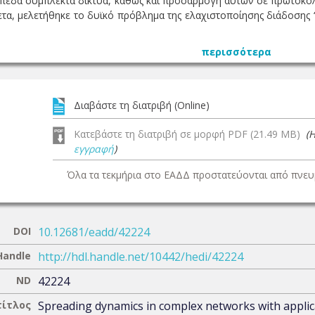
πεδα σύμπλεκτα δίκτυα, καθώς και προσαρμογή αυτών σε πρωτόκολ
ετα, μελετήθηκε το δυϊκό πρόβλημα της ελαχιστοποίησης διάδοσης 
περισσότερα
Διαβάστε τη διατριβή (Online)
Κατεβάστε τη διατριβή σε μορφή PDF (21.49 MB)
(
εγγραφή
)
Όλα τα τεκμήρια στο ΕΑΔΔ προστατεύονται από πνευμ
DOI
10.12681/eadd/42224
Handle
http://hdl.handle.net/10442/hedi/42224
ND
42224
τίτλος
Spreading dynamics in complex networks with applic