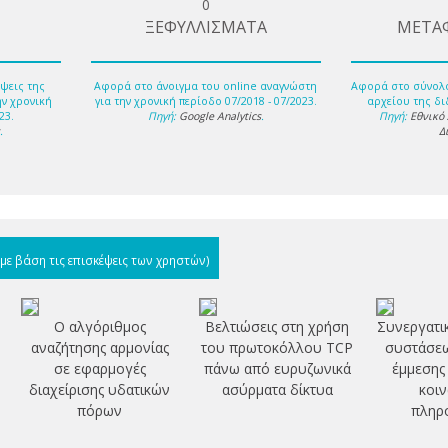
0
ΞΕΦΥΛΛΙΣΜΑΤΑ
ΜΕΤΑ
ψεις της
Αφορά στο άνοιγμα του online αναγνώστη
Αφορά στο σύνολ
ην χρονική
για την χρονική περίοδο 07/2018 - 07/2023.
αρχείου της δι
23.
Πηγή:
Google Analytics
.
Πηγή:
Εθνικό
s
.
Δ
(με βάση τις επισκέψεις των χρηστών)
Ο αλγόριθμος
Βελτιώσεις στη χρήση
Συνεργατι
αναζήτησης αρμονίας
του πρωτοκόλλου TCP
συστάσεω
σε εφαρμογές
πάνω από ευρυζωνικά
έμμεσης
διαχείρισης υδατικών
ασύρματα δίκτυα
κοιν
πόρων
πληρ