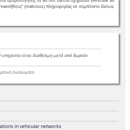
λα δρομολόγησης σε ad hoc δίκτυα οχημάτων (vehicular ad
“κακοήθους” (malicious) πληροφορίας σε σύμπλεκτα δίκτυα,
Η υπηρεσία είναι διαθέσιμη μετά από δωρεάν
ατικά δικαιώματα.
ations in vehicular networks