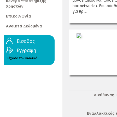
μονοεπίπεδα και πολυεπί
Κέντρο Υποστήριξης
hoc networks). Επιπρόσθ
Χρηστών
για πρ ...
Επικοινωνία
Ανοικτά Δεδομένα
Είσοδος
Εγγραφή
Ξέχασα τον κωδικό
Διεύθυνση 
Εναλλακτικός 