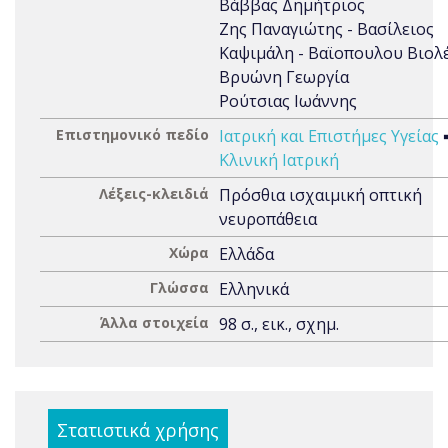
Βάββας Δημήτριος
Ζης Παναγιώτης - Βασίλειος
Καψιμάλη - Βαϊοπουλου Βιολ
Βρυώνη Γεωργία
Ρούτσιας Ιωάννης
Επιστημονικό πεδίο
Ιατρική και Επιστήμες Υγείας
Κλινική Ιατρική
Λέξεις-κλειδιά
Πρόσθια ισχαιμική οπτική
νευροπάθεια
Χώρα
Ελλάδα
Γλώσσα
Ελληνικά
Άλλα στοιχεία
98 σ., εικ., σχημ.
Στατιστικά χρήσης