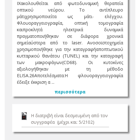
ΙΧακολουθείται από φωτοδυναμική θεραπεία
οπτικού νεύρου. Το αντίπλευρο
μάτιχρησιμοποιείτα ως μάτι- ελέγχου.
Φλουοραγγειογραφία, οπτική τομογραφία
καιπροκλητά ηλεκτρικά δυναμικά
πραγματοποιήθηκαν σε διάφορα χρονικά
σημείαύστερα από το laser. Ανοσοϊστοχημεία
χρησιμοποιήθηκε για την καταγραφήαποπτωτικού
κυτταρικού θανάτου (TUNEL) και την καταγραφή
των μακροφάγων(CD68). Οι κυτοκίνες
αξιολογήθηκαν με τη μέθοδο
ELISA.26Αποτελέσματα:Η φλουοραγγειογραφία
έδειξε έκκριση α ...
περισσότερα
Η διατριβή είναι δεσμευμένη από τον
συγγραφέα (μέχρι και: 5/2102)