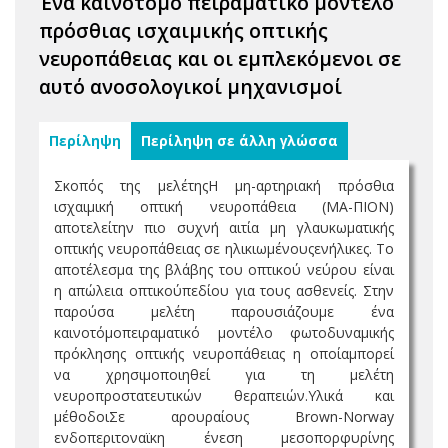
Ένα καινοτόμο πειραματικό μοντέλο
πρόσθιας ισχαιμικής οπτικής
νευροπάθειας και οι εμπλεκόμενοι σε
αυτό ανοσολογικοί μηχανισμοί
Περίληψη
Περίληψη σε άλλη γλώσσα
Σκοπός της μελέτηςΗ μη-αρτηριακή πρόσθια
ισχαιμική οπτική νευροπάθεια (ΜΑ-ΠΙΟΝ)
αποτελείτην πιο συχνή αιτία μη γλαυκωματικής
οπτικής νευροπάθειας σε ηλικιωμένουςενήλικες. Το
αποτέλεσμα της βλάβης του οπτικού νεύρου είναι
η απώλεια οπτικούπεδίου για τους ασθενείς. Στην
παρούσα μελέτη παρουσιάζουμε ένα
καινοτόμοπειραματικό μοντέλο φωτοδυναμικής
πρόκλησης οπτικής νευροπάθειας η οποίαμπορεί
να χρησιμοποιηθεί για τη μελέτη
νευροπροστατευτικών θεραπειών.Υλικά και
μέθοδοιΣε αρουραίους Brown-Norway
ενδοπεριτοναϊκη ένεση μεσοπορφυρίνης