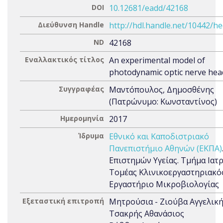
DOI
10.12681/eadd/42168
Διεύθυνση Handle
http://hdl.handle.net/10442/h
ND
42168
Εναλλακτικός τίτλος
An experimental model of
photodynamic optic nerve head
Συγγραφέας
Μαντόπουλος, Δημοσθένης
(Πατρώνυμο: Κωνσταντίνος)
Ημερομηνία
2017
Ίδρυμα
Εθνικό και Καποδιστριακό
Πανεπιστήμιο Αθηνών (ΕΚΠΑ)
Επιστημών Υγείας. Τμήμα Ιατρ
Τομέας Κλινικοεργαστηριακός
Εργαστήριο Μικροβιολογίας
Εξεταστική επιτροπή
Μητρούσια - Ζιούβα Αγγελικ
Τσακρής Αθανάσιος