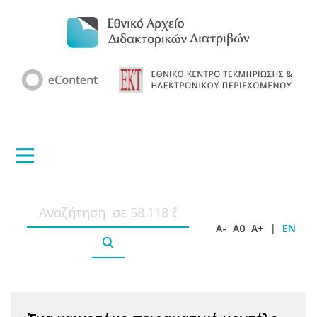
A-
A0
A+
|
EN