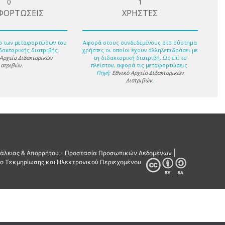
0
1
ΦΟΡΤΩΣΕΙΣ
ΧΡΗΣΤΕΣ
ο των μεταφορτώσων του
Αφορά στους συνδεδεμένους στο σύστημα
δακτορικής διατριβής.
χρήστες οι οποίοι έχουν αλληλεπιδράσει με
 Αρχείο Διδακτορικών
τη διδακτορική διατριβή. Ως επί το
ιατριβών
.
πλείστον, αφορά τις μεταφορτώσεις.
Πηγή:
Εθνικό Αρχείο Διδακτορικών
Διατριβών
.