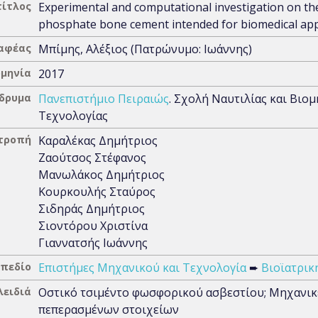
τίτλος
Experimental and computational investigation on the 
phosphate bone cement intended for biomedical app
αφέας
Μπίμης, Αλέξιος (Πατρώνυμο: Ιωάννης)
μηνία
2017
Ίδρυμα
Πανεπιστήμιο Πειραιώς
. Σχολή Ναυτιλίας και Βιο
Τεχνολογίας
ιτροπή
Καραλέκας Δημήτριος
Ζαούτσος Στέφανος
Μανωλάκος Δημήτριος
Κουρκουλής Σταύρος
Σιδηράς Δημήτριος
Σιοντόρου Χριστίνα
Γιαννατσής Ιωάννης
 πεδίο
Επιστήμες Μηχανικού και Τεχνολογία
➨
Βιοϊατρικ
λειδιά
Οστικό τσιμέντο φωσφορικού ασβεστίου; Μηχανικέ
πεπερασμένων στοιχείων