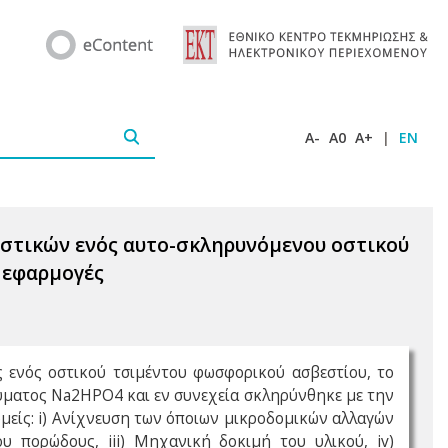
A-
A0
A+
|
EN
ιστικών ενός αυτο-σκληρυνόμενου οστικού
 εφαρμογές
 ενός οστικού τσιμέντου φωσφορικού ασβεστίου, το
ύματος Na2HPO4 και εν συνεχεία σκληρύνθηκε με την
μείς: i) Ανίχνευση των όποιων μικροδομικών αλλαγών
υ πορώδους, iii) Μηχανική δοκιμή του υλικού, iv)