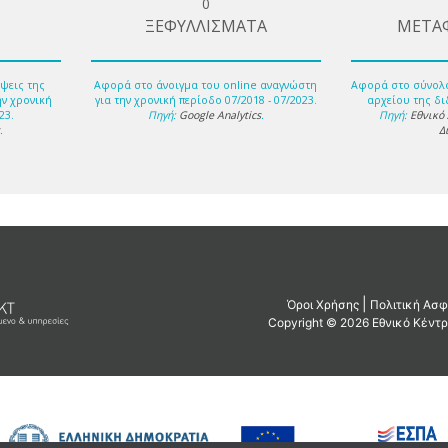
0
ΞΕΦΥΛΛΙΣΜΑΤΑ
ΜΕΤΑ
ψεις της
Αφορά στο άνοιγμα του online αναγνώστη
Αφορά στο σύνολ
ην χρονική
για την χρονική περίοδο 07/2018 - 07/2023.
αρχείου της δι
23.
Πηγή:
Google Analytics
.
Πηγή:
Εθνικό
s
.
Δ