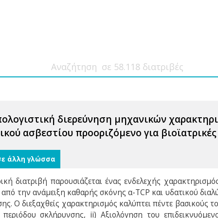
πολογιστική διερεύνηση μηχανικών χαρακτηρ
κού ασβεστίου προοριζόμενο για βιοϊατρικές
σε άλλη γλώσσα
ική διατριβή παρουσιάζεται ένας ενδελεχής χαρακτηρισμός
 από την ανάμειξη καθαρής σκόνης α-TCP και υδατικού διαλ
ης. Ο διεξαχθείς χαρακτηρισμός καλύπτει πέντε βασικούς το
 περιόδου σκλήρυνσης, ii) Αξιολόγηση του επιδεικνυόμενο