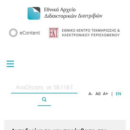
A-
A0
A+
|
EN