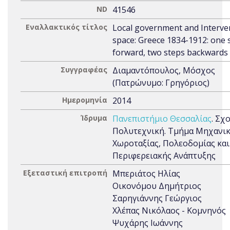
ND
41546
Εναλλακτικός τίτλος
Local government and Interven
space: Greece 1834-1912: one 
forward, two steps backwards
Συγγραφέας
Διαμαντόπουλος, Μόσχος
(Πατρώνυμο: Γρηγόριος)
Ημερομηνία
2014
Ίδρυμα
Πανεπιστήμιο Θεσσαλίας
. Σχ
Πολυτεχνική. Τμήμα Μηχανι
Χωροταξίας, Πολεοδομίας και
Περιφερειακής Ανάπτυξης
Εξεταστική επιτροπή
Μπεριάτος Ηλίας
Οικονόμου Δημήτριος
Σαρηγιάννης Γεώργιος
Χλέπας Νικόλαος - Κομνηνός
Ψυχάρης Ιωάννης