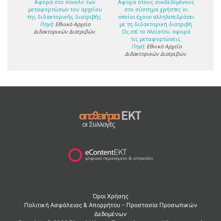
Αφορά στο σύνολο των
Αφορά στους συνδεδεμένους
μεταφορτώσων του αρχείου
στο σύστημα χρήστες οι
της διδακτορικής διατριβής.
οποίοι έχουν αλληλεπιδράσει
Πηγή:
Εθνικό Αρχείο
με τη διδακτορική διατριβή.
Διδακτορικών Διατριβών
.
Ως επί το πλείστον, αφορά
τις μεταφορτώσεις.
Πηγή:
Εθνικό Αρχείο
Διδακτορικών Διατριβών
.