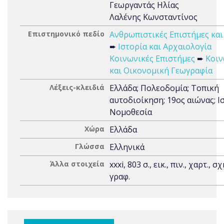
Γεωργαντάς Ηλίας
Λαλένης Κωνσταντίνος
Επιστημονικό πεδίο
Ανθρωπιστικές Επιστήμες και
➨
Ιστορία και Αρχαιολογία
Κοινωνικές Επιστήμες
➨
Κοιν
και Οικονομική Γεωγραφία
Λέξεις-κλειδιά
Ελλάδα; Πολεοδομία; Τοπική
αυτοδιοίκηση; 19ος αιώνας; Ι
Νομοθεσία
Χώρα
Ελλάδα
Γλώσσα
Ελληνικά
Άλλα στοιχεία
xxxi, 803 σ., εικ., πιν., χαρτ., σχ
γραφ.