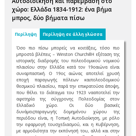
Αυτοδιοίκηση και παρέμβαση στο
χώρο: Ελλάδα 1834-1912: ένα βήμα
μπρος, δύο βήματα πίσω
Περίληψη
Περίληψη σε άλλη γλώσσα
Όσο πιο πίσω μπορείς να κοιτάξεις, τόσο πιο
μπροστά βλέπεις – Winston ChurchillΗ εξέταση της
ιστορικής διαδρομής του πολεοδομικού νομικού
πλαισίου στην Ελλάδα κατά τον 19οαιώνα είναι
συναρπαστική. Ο 19ος αιώνας αποτελεί χρυσή
εποχή παραγωγής πόλεων καιπολεοδομικού
θεσμικού πλαισίου, παρά την επικρατούσα άποψη,
που θέλει το διάταγμα του 1923 νααποτελεί την
αφετηρία της σύγχρονης Πολεοδομίας στον
Ελλαδικό χώρο. Οι δύο βασικές
δυνάμειςπαραγωγής δομημένου χώρου της
περιόδου είναι, η Τοπική Αυτοδιοίκηση, με ρόλο
την εφαρμογή τουσχεδιασμού, και η Κυβέρνηση,
με αρμοδιότητα την εκπόνησή του, αλλά και στην