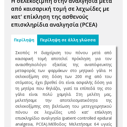
Η σελεκοξίμπη στην αναλγησία μετά
από καισαρική τομή σε λεχωίδες με
κατ' επίκληση της ασθενούς
επισκληρίδια αναλγησία (PCEA)
Περίληψη
Περίληψη σε άλλη γλώσσα
Σκοπός: Η διαχείριση του πόνου μετά από
καισαρική τομή αποτελεί πρόκληση για τον
αναισθησιολόγο εξαιτίας της αναπόφευκτης
μεταφοράς των φαρμάκων στο μητρικό γάλα. Η
σελεκοξίμπη στη δόση των 200 mg από του
στόματος, έχει βρεθεί ότι είναι ασφαλής δόση για
τη μητέρα που θηλάζει, γιατί τα επίπεδά της στο
γάλα είναι πολύ χαμηλά. Στη μελέτη μας,
μελετήσαμε την αποτελεσματικότητα της
σελεκοξίμπης στη βελτίωση του μετεγχειρητικού
πόνου σε λεχωΐδες υπό κατ’ επίκληση
επισκληρίδιο αναλγησία (patient-controlled epidural
analgesia, PCEA).Μέθοδος: Μελετήσαμε 64 υγιείς