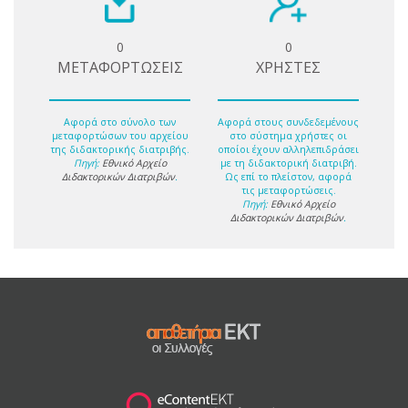
0
0
ΜΕΤΑΦΟΡΤΩΣΕΙΣ
ΧΡΗΣΤΕΣ
Αφορά στο σύνολο των
Αφορά στους συνδεδεμένους
μεταφορτώσων του αρχείου
στο σύστημα χρήστες οι
της διδακτορικής διατριβής.
οποίοι έχουν αλληλεπιδράσει
Πηγή:
Εθνικό Αρχείο
με τη διδακτορική διατριβή.
Διδακτορικών Διατριβών
.
Ως επί το πλείστον, αφορά
τις μεταφορτώσεις.
Πηγή:
Εθνικό Αρχείο
Διδακτορικών Διατριβών
.