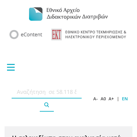
A-
A0
A+
|
EN