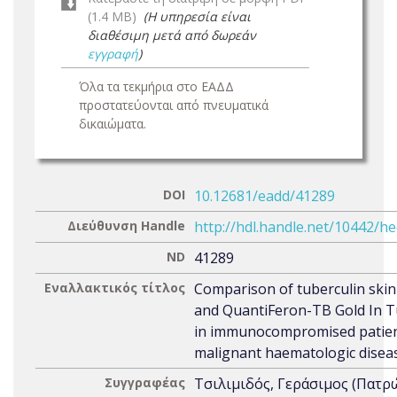
(1.4 MB)
(Η υπηρεσία είναι
διαθέσιμη μετά από δωρεάν
εγγραφή
)
Όλα τα τεκμήρια στο ΕΑΔΔ
προστατεύονται από πνευματικά
δικαιώματα.
DOI
10.12681/eadd/41289
Διεύθυνση Handle
http://hdl.handle.net/10442/h
ND
41289
Εναλλακτικός τίτλος
Comparison of tuberculin skin
and QuantiFeron-TB Gold In T
in immunocompromised patien
malignant haematologic disea
Συγγραφέας
Τσιλιμιδός, Γεράσιμος (Πατρ