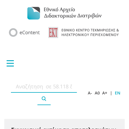
A-
A0
A+
|
EN