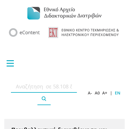
A-
A0
A+
|
EN