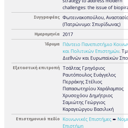
strategy to address modern
challenges: the issue of biopir
Συγγραφέας
Φωτεινακοπούλου, Αναστασί
(Πατρώνυμο: Σπυρίδωνας)
Ημερομηνία
2017
Ίδρυμα
Πάντειο Πανεπιστήμιο Κοινω
και Πολιτικών Επιστημών
. Τ
Διεθνών και Ευρωπαϊκών Σπ
Εξεταστική επιτροπή
Τσάλτας Γρηγόριος
Ραυτόπουλος Ευάγγελος
Περράκης Στέλιος
Παπασωτηρίου Χαράλαμπος
Χρυσοχόου Δημήτριος
Σαμιώτης Γεώργιος
Καραγεώργου Βασιλική
Επιστημονικό πεδίο
Κοινωνικές Επιστήμες
➨
Νομ
Επιστήμη