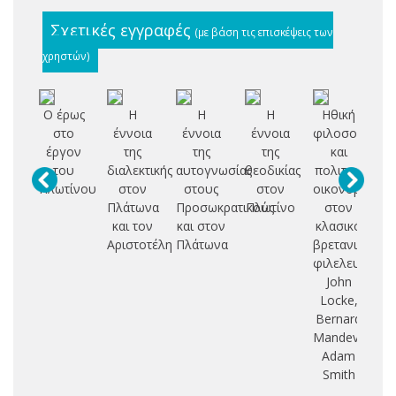
Σχετικές εγγραφές
(με βάση τις επισκέψεις των
χρηστών)
Ο έρως
Η
Η
Η
Ηθική
στο
έννοια
έννοια
έννοια
φιλοσοφία
φ
έργον
της
της
της
και
του
διαλεκτικής
αυτογνωσίας
θεοδικίας
πολιτική
κ
Πλωτίνου
στον
στους
στον
οικονομία
κο
Πλάτωνα
Προσωκρατικούς
Πλωτίνο
στον
θ
και τον
και στον
κλασικό
Αριστοτέλη
Πλάτωνα
βρετανικό
φιλελευθερισ
John
Locke,
Bernard
Mandeville,
Adam
Smith