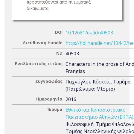
προστατεύονται από πνευματικά
δικαιώματα.
DOI
10.12681/eadd/40503
Διεύθυνση Handle
http://hdl.handle.net/10442/h
ND
40503
Εναλλακτικός τίτλος
Characters in the prose of An
Frangias
Συγγραφέας
Παχνόγλου Κόστιτς, Ταμάρα
(Πατρώνυμο: Μίομιρ)
Ημερομηνία
2016
Ίδρυμα
Εθνικό και Καποδιστριακό
Πανεπιστήμιο Αθηνών (ΕΚΠΑ)
Φιλοσοφική. Τμήμα Φιλολογί
Τομέας Νεοελληνικής Φιλολο