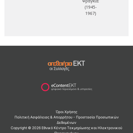
Φραγκιά:
(1945-
1967)