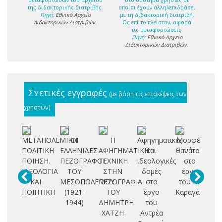
της διδακτορικής διατριβής.
οποίοι έχουν αλληλεπιδράσει
Πηγή:
Εθνικό Αρχείο
με τη διδακτορική διατριβή.
Διδακτορικών Διατριβών
.
Ως επί το πλείστον, αφορά
τις μεταφορτώσεις.
Πηγή:
Εθνικό Αρχείο
Διδακτορικών Διατριβών
.
Σχετικές εγγραφές
(με βάση τις επισκέψεις των
χρηστών)
ΜΕΤΑΠΟΛΕΜΙΚΗ
ΟΙ
Η
Αφηγηματικές
Μορφές
ΠΟΛΙΤΙΚΗ
ΕΛΛΗΝΙΔΕΣ
ΑΦΗΓΗΜΑΤΙΚΗ
και
θανάτου
πο
ΠΟΙΗΣΗ.
ΠΕΖΟΓΡΑΦΟΙ
ΤΕΧΝΙΚΗ
ιδεολογικές
στο
ΙΔΕΟΛΟΓΙΑ
ΤΟΥ
ΣΤΗΝ
δομές
έργο
τ
ΚΑΙ
ΜΕΣΟΠΟΛΕΜΟΥ
ΠΕΖΟΓΡΑΦΙΑ
στο
του Μ.
ιδ
ΠΟΙΗΤΙΚΗ
(1921-
ΤΟΥ
έργο
Καραγάτση
1944)
ΔΗΜΗΤΡΗ
του
αι
ΧΑΤΖΗ
Αντρέα
δι