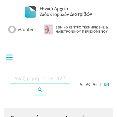
A-
A0
A+
|
EN