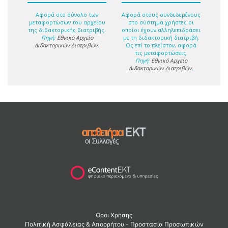
Αφορά στο σύνολο των
Αφορά στους συνδεδεμένους
μεταφορτώσων του αρχείου
στο σύστημα χρήστες οι
της διδακτορικής διατριβής.
οποίοι έχουν αλληλεπιδράσει
Πηγή:
Εθνικό Αρχείο
με τη διδακτορική διατριβή.
Διδακτορικών Διατριβών
.
Ως επί το πλείστον, αφορά
τις μεταφορτώσεις.
Πηγή:
Εθνικό Αρχείο
Διδακτορικών Διατριβών
.