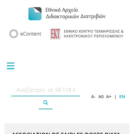
A-
A0
A+
|
EN