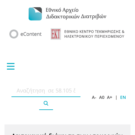
A-
A0
A+
|
EN