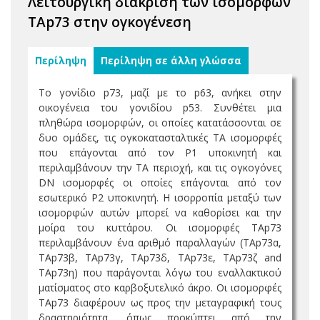
Λειτουργική διάκριση των ισομορφών
TAp73 στην ογκογένεση
Περίληψη
Περίληψη σε άλλη γλώσσα
Το γονίδιο p73, μαζί με το p63, ανήκει στην
οικογένεια του γονιδίου p53. Συνθέτει μια
πληθώρα ισομορφών, οι οποίες κατατάσσονται σε
δυο ομάδες, τις ογκοκατασταλτικές ΤΑ ισομορφές
που επάγονται από τον P1 υποκινητή και
περιλαμβάνουν την ΤΑ περιοχή, και τις ογκογόνες
DN ισομορφές οι οποίες επάγονται από τον
εσωτερικό P2 υποκινητή. Η ισορροπία μεταξύ των
ισομορφών αυτών μπορεί να καθορίσει και την
μοίρα του κυττάρου. Οι ισομορφές ΤΑp73
περιλαμβάνουν ένα αριθμό παραλλαγών (TAp73α,
TAp73β, TAp73γ, TAp73δ, TAp73ε, TAp73ζ and
TAp73η) που παράγονται λόγω του εναλλακτικού
ματίσματος στο καρβοξυτελικό άκρο. Οι ισομορφές
ΤΑp73 διαφέρουν ως προς την μεταγραφική τους
δραστηριότητα, όπως προκύπτει από την