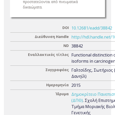
προστατεύονται από πνευματικά
δικαιώματα.
DOI
10.12681/eadd/38842
Διεύθυνση Handle
http://hdl.handle.net/
ND
38842
Εναλλακτικός τίτλος
Functional distinction
isoforms in carcinoge
Συγγραφέας
Γαλτσίδης, Σωτήριος
Δανηίλ)
Ημερομηνία
2015
Ίδρυμα
Δημοκρίτειο Πανεπισ
(ΔΠΘ)
. Σχολή Επιστημ
Τμήμα Μοριακής Βιολ
Γενετικής