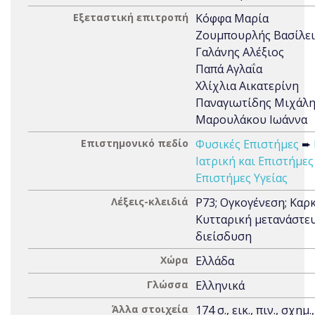
Εξεταστική επιτροπή
Κόφφα Μαρία
Ζουμπουρλής Βασίλε
Γαλάνης Αλέξιος
Παπά Αγλαΐα
Χλίχλια Αικατερίνη
Παναγιωτίδης Μιχάλ
Μαρουλάκου Ιωάννα
Επιστημονικό πεδίο
Φυσικές Επιστήμες
➨
Ιατρική και Επιστήμες
Επιστήμες Υγείας
Λέξεις-κλειδιά
P73; Ογκογένεση; Καρκ
Κυτταρική μετανάστευ
διείσδυση
Χώρα
Ελλάδα
Γλώσσα
Ελληνικά
Άλλα στοιχεία
174 σ., εικ., πιν., σχημ.