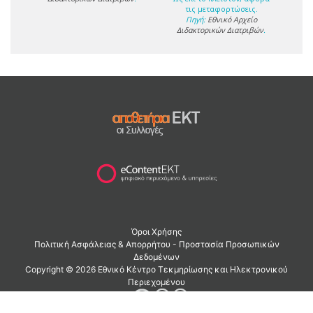
τις μεταφορτώσεις.
Πηγή:
Εθνικό Αρχείο
Διδακτορικών Διατριβών
.