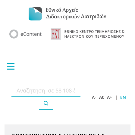
A-
A0
A+
|
EN