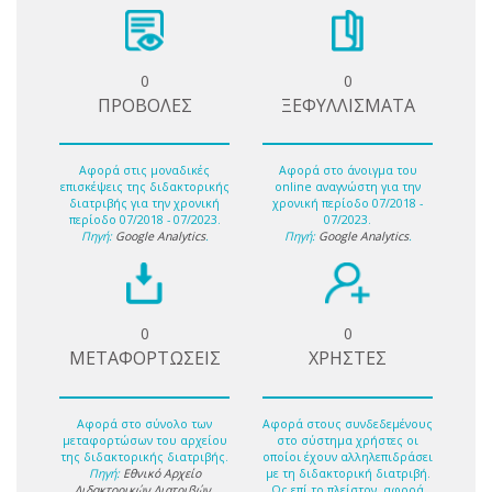
0
0
ΠΡΟΒΟΛΕΣ
ΞΕΦΥΛΛΙΣΜΑΤΑ
Αφορά στις μοναδικές
Αφορά στο άνοιγμα του
επισκέψεις της διδακτορικής
online αναγνώστη για την
διατριβής για την χρονική
χρονική περίοδο 07/2018 -
περίοδο 07/2018 - 07/2023.
07/2023.
Πηγή:
Google Analytics
.
Πηγή:
Google Analytics
.
0
0
ΜΕΤΑΦΟΡΤΩΣΕΙΣ
ΧΡΗΣΤΕΣ
Αφορά στο σύνολο των
Αφορά στους συνδεδεμένους
μεταφορτώσων του αρχείου
στο σύστημα χρήστες οι
της διδακτορικής διατριβής.
οποίοι έχουν αλληλεπιδράσει
Πηγή:
Εθνικό Αρχείο
με τη διδακτορική διατριβή.
Διδακτορικών Διατριβών
.
Ως επί το πλείστον, αφορά