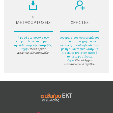
0
1
ΜΕΤΑΦΟΡΤΩΣΕΙΣ
ΧΡΗΣΤΕΣ
Αφορά στο σύνολο των
Αφορά στους συνδεδεμένους
μεταφορτώσων του αρχείου
στο σύστημα χρήστες οι
της διδακτορικής διατριβής.
οποίοι έχουν αλληλεπιδράσει
Πηγή:
Εθνικό Αρχείο
με τη διδακτορική διατριβή.
Διδακτορικών Διατριβών
.
Ως επί το πλείστον, αφορά
τις μεταφορτώσεις.
Πηγή:
Εθνικό Αρχείο
Διδακτορικών Διατριβών
.