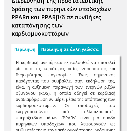
Διερεύνηση της προστατευτικής
δράσης των πυρηνικών υποδοχέων
PPARα και PPARβ/δ σε συνθήκες
καταπόνησης των
καρδιομυοκυττάρων
Περίληψη
Περίληψη σε άλλη γλώσσα
H καρδιακή ανεπάρκεια εξακολουθεί να αποτελεί
μία από τις κυριότερες αιτίες νοσηρότητας και
θνησιμότητας παγκοσμίως. Ένας σημαντικός
παράγοντας που συμβάλλει στην εκδήλωση της,
είναι η αυξημένη παραγωγή των ενεργών ριζών
οξυγόνου (ROS), η οποία οδηγεί σε καρδιακή
αναδιαμόρφωση εν μέρει μέσω της απόπτωσης των
καρδιομυοκυττάρων. Οι υποδοχείς που
ενεργοποιούνται από πολλαπλασιαστές
υπεροξειδιοσωμάτων (PPARs) είναι μια ομάδα
πυρηνικών υποδοχέων που λειτουργούν ως
ρυθμιστές της ενεργειακής ομοιόστασης. Δεδομένης