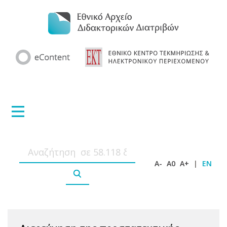
A-
A0
A+
|
EN