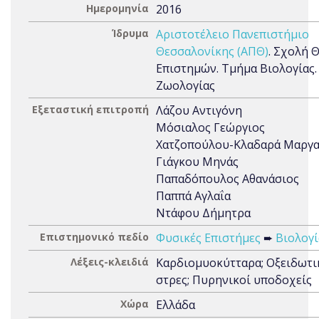
Ημερομηνία
2016
Ίδρυμα
Αριστοτέλειο Πανεπιστήμιο
Θεσσαλονίκης (ΑΠΘ)
. Σχολή 
Επιστημών. Τμήμα Βιολογίας.
Ζωολογίας
Εξεταστική επιτροπή
Λάζου Αντιγόνη
Μόσιαλος Γεώργιος
Χατζοπούλου-Κλαδαρά Μαργα
Γιάγκου Μηνάς
Παπαδόπουλος Αθανάσιος
Παππά Αγλαΐα
Ντάφου Δήμητρα
Επιστημονικό πεδίο
Φυσικές Επιστήμες
➨
Βιολογί
Λέξεις-κλειδιά
Καρδιομυοκύτταρα; Οξειδωτι
στρες; Πυρηνικοί υποδοχείς
Χώρα
Ελλάδα